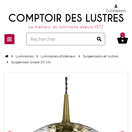
person
Connexion
0
shopping_basket
view_headline
search
chevron_right
Luminaires
chevron_right
Luminaires d'intérieur
chevron_right
Suspensions et lustres
chevron_right
Suspension Grace 20 cm