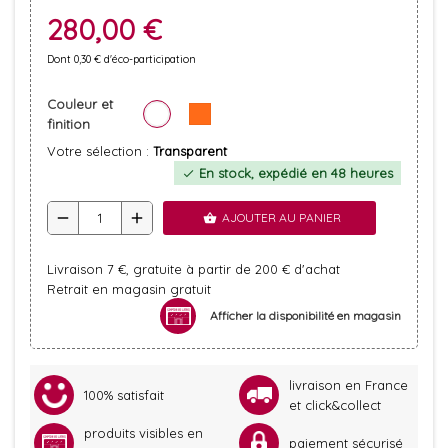
280,00 €
Dont 0,30 € d'éco-participation
Couleur et
finition
Votre sélection :
Transparent
En stock, expédié en 48 heures
check
remove
add
AJOUTER AU PANIER
shopping_basket
Livraison 7 €, gratuite à partir de 200 € d'achat
Retrait en magasin gratuit
Afficher la disponibilité en magasin
livraison en France
100% satisfait
et click&collect
produits visibles en
paiement sécurisé