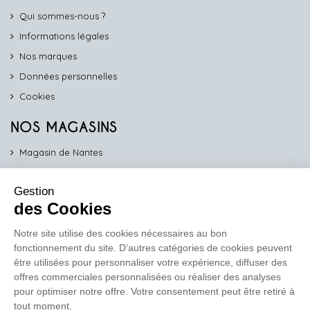
Qui sommes-nous ?
Informations légales
Nos marques
Données personnelles
Cookies
NOS MAGASINS
Magasin de Nantes
Magasin d'Angers
Gestion
Magasin de Vannes
des Cookies
Magasin d'Orléans
Notre site utilise des cookies nécessaires au bon
fonctionnement du site. D’autres catégories de cookies peuvent
COMPTOIR PRO
être utilisées pour personnaliser votre expérience, diffuser des
work
offres commerciales personnalisées ou réaliser des analyses
pour optimiser notre offre. Votre consentement peut être retiré à
Comptoir des Lustres vous propose ses services dédiés aux
tout moment.