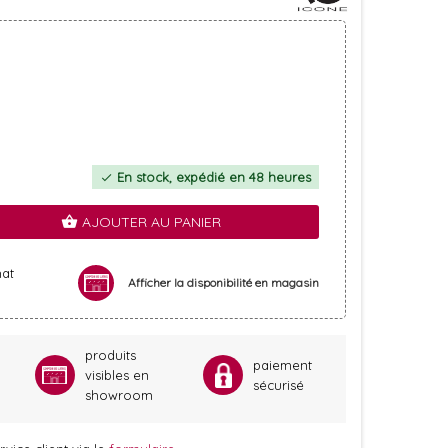
En stock, expédié en 48 heures
check
AJOUTER AU PANIER
shopping_basket
hat
Afficher la disponibilité en magasin
produits
paiement
visibles en
sécurisé
showroom