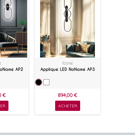
e
Icone
NoName AP2
Applique LED NoName AP3
0 €
894,00 €
ER
ACHETER