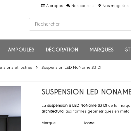
A propos
Nos conseils
Nos magasins
location_on
AMPOULES
DÉCORATION
MARQUES
ST
nsions et lustres
Suspension LED NoName S3 DI
chevron_right
SUSPENSION LED NONAME 
La
suspension à LED NoName S3 DI
de la marque
architectural
aux formes géométriques en métal aux
Marque
Icone