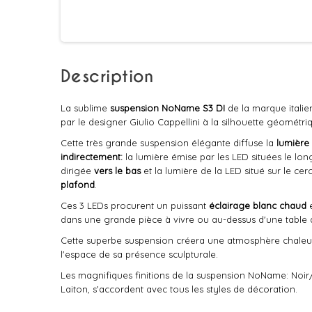
Description
La sublime
suspension
NoName S3 DI
de la marque itali
par le designer Giulio Cappellini à la silhouette géométr
Cette très grande suspension élégante diffuse la
lumière
indirectement:
la lumière émise par les LED situées le long
dirigée
vers le bas
et la lumière de la LED situé sur le cer
plafond
.
Ces 3 LEDs procurent un puissant
éclairage blanc chaud
e
dans une grande pièce à vivre ou au-dessus d'une table 
Cette superbe suspension créera une atmosphère chaleur
l'espace de sa présence sculpturale.
Les magnifiques finitions de la suspension NoName: Noir/
Laiton, s'accordent avec tous les styles de décoration.