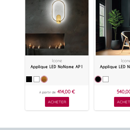
Icone
Icon
Applique LED NoName AP1
Applique LED 
414,00 €
540,0
A partir de
ACHETER
ACHET