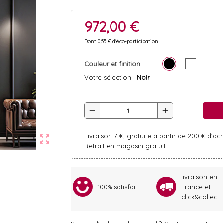
972,00 €
Dont 0,55 € d'éco-participation
Couleur et finition
Votre sélection :
Noir
remove
add
Livraison 7 €, gratuite à partir de 200 € d'ac
zoom_out_map
Retrait en magasin gratuit
livraison en
100% satisfait
France et
click&collect