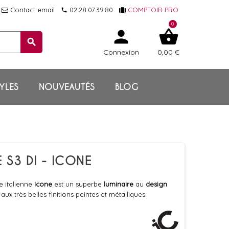
Contact email
02.28.07.39.80
COMPTOIR PRO
local_phone
0
person
shopping_basket
search
Connexion
0,00 €
YLES
NOUVEAUTÉS
BLOG
S3 DI - ICONE
 italienne
Icone
est un superbe
luminaire
au
design
 très belles finitions peintes et métalliques.