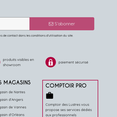
S’abonner
de contact dans les conditions d'utilisation du site.
produits visibles en
paiement sécurisé
showroom
S MAGASINS
COMPTOIR PRO
asin de Nantes
work
asin d'Angers
Comptoir des Lustres vous
asin de Vannes
propose ses services dédiés
asin d'Orléans
aux professionnels