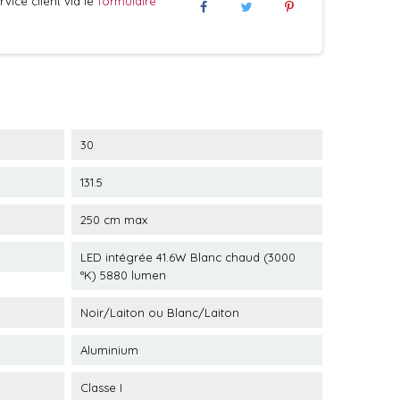
vice client via le
formulaire
30
131.5
250 cm max
LED intégrée 41.6W Blanc chaud (3000
°K) 5880 lumen
Noir/Laiton ou Blanc/Laiton
Aluminium
Classe I