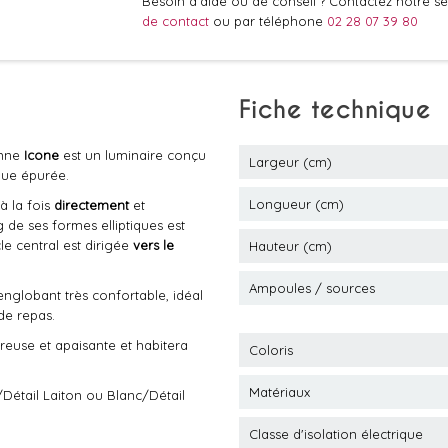
Besoin d'aide ou de conseil ? Contactez notre ser
de contact
ou par téléphone
02 28 07 39 80
Fiche technique
enne
Icone
est un luminaire conçu
Largeur (cm)
ique épurée.
Longueur (cm)
à la fois
directement
et
 de ses formes elliptiques est
cle central est dirigée
vers le
Hauteur (cm)
Ampoules / sources
nglobant très confortable, idéal
de repas.
euse et apaisante et habitera
Coloris
Matériaux
Détail Laiton ou Blanc/Détail
Classe d'isolation électrique