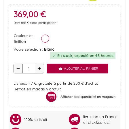
369,00 €
Dont 0,55 € d'éco-participation
Couleur et
finition
Votre sélection :
Blanc
En stock, expédié en 48 heures
check
remove
add
AJOUTER AU PANIER
shopping_basket
Livraison 7 €, gratuite à partir de 200 € d'achat
Retrait en magasin gratuit
Afficher la disponibilité en magasin
livraison en France
100% satisfait
et click&collect