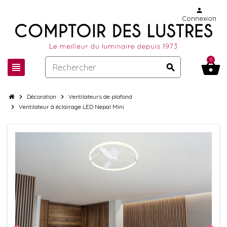
person
Connexion
0
shopping_basket
view_headline
search
chevron_right
Décoration
chevron_right
Ventilateurs de plafond
chevron_right
Ventilateur à éclairage LED Nepal Mini