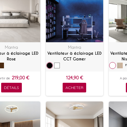
Mantra
Mantra
teur à éclairage LED
Ventilateur à éclairage LED
Ventilat
Rose
CCT Gamer
Ni
219,00 €
124,90 €
rtir de
A pa
DÉTAILS
ACHETER