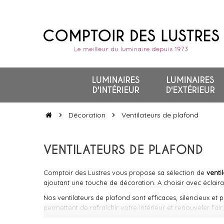
LUMINAIRES
LUMINAIRES
D'INTÉRIEUR
D'EXTÉRIEUR
Décoration
Ventilateurs de plafond
chevron_right
chevron_right
VENTILATEURS DE PLAFOND
Comptoir des Lustres vous propose sa sélection de
venti
ajoutant une touche de décoration. A choisir avec éclair
Nos ventilateurs de plafond sont efficaces, silencieux et 
permettent de rafraîchir votre intérieur et renouveler l’a
Equipés d’un
éclairage LED intégré
, puissant et totaleme