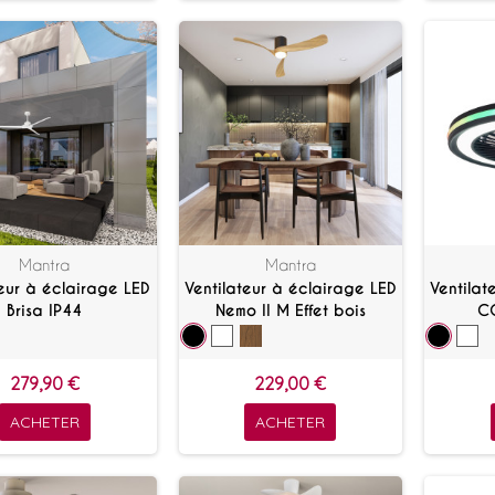
Mantra
Mantra
teur à éclairage LED
Ventilateur à éclairage LED
Ventilat
Brisa IP44
Nemo II M Effet bois
C
279,90 €
229,00 €
ACHETER
ACHETER