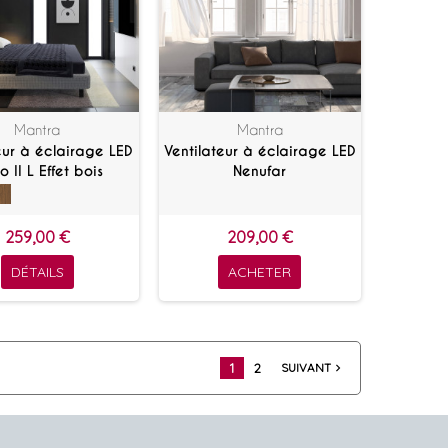
Mantra
Mantra
eur à éclairage LED
Ventilateur à éclairage LED
 II L Effet bois
Nenufar
259,00 €
209,00 €
DÉTAILS
ACHETER
1
2
SUIVANT
navigate_next