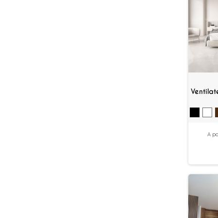
Ventila
A pa