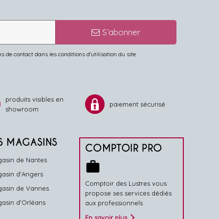
S’abonner
de contact dans les conditions d'utilisation du site.
produits visibles en
paiement sécurisé
showroom
S MAGASINS
COMPTOIR PRO
asin de Nantes
work
asin d'Angers
Comptoir des Lustres vous
asin de Vannes
propose ses services dédiés
asin d'Orléans
aux professionnels
En savoir plus