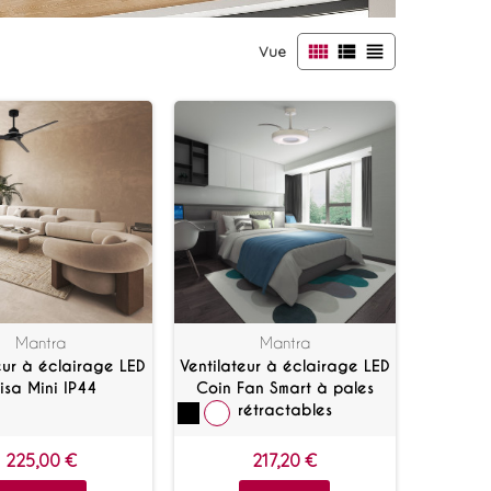
view_comfy
view_list
view_headline
Vue
Mantra
Mantra
eur à éclairage LED
Ventilateur à éclairage LED
risa Mini IP44
Coin Fan Smart à pales
rétractables
225,00 €
217,20 €