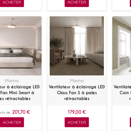
ACHETER
ACHETER
Mantra
Mantra
teur à éclairage LED
Ventilateur à éclairage LED
Ventilat
 Fan Mini Smart à
Glass Fan S à pales
Coin 
es rétractables
rétractables
201,70 €
179,00 €
rtir de
ACHETER
ACHETER