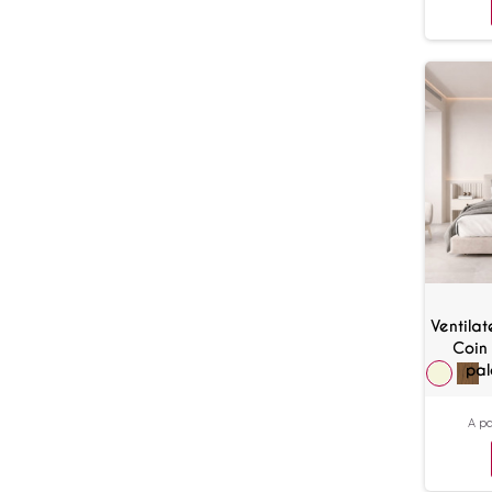
Ventila
Coin
pal
A pa