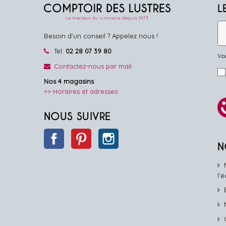
L
Besoin d'un conseil ? Appelez nous !
Tel:
02 28 07 39 80
Vou
Contactez-nous par mail
Nos 4 magasins
=> Horaires et adresses
NOUS SUIVRE
Gestion
des Cookies
Facebook
Pinterest
Instagram
N
Notre site utilise des cookies nécessaires au bon
fonctionnement du site. D’autres catégories de cookies
peuvent être utilisées pour personnaliser votre expérience,
l'
diffuser des offres commerciales personnalisées ou réaliser
des analyses pour optimiser notre offre. Votre
consentement peut être retiré à tout moment.
Lire la politique de confidentialité