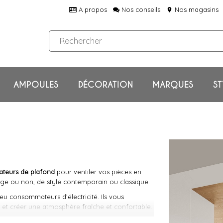
A propos
Nos conseils
Nos magasins
location_on
AMPOULES
DÉCORATION
MARQUES
ST
lateurs de plafond
pour ventiler vos pièces en
age ou non, de style contemporain ou classique.
peu consommateurs d’électricité. Ils vous
ir, et créer une atmosphère fraîche et confortable.
nt pilotable par télécommande, nos ventilateurs