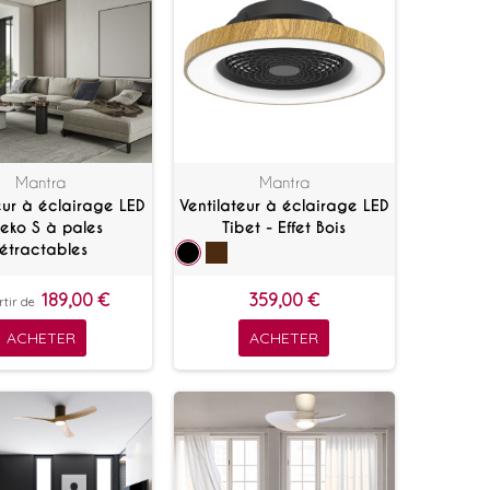
Mantra
Mantra
eur à éclairage LED
Ventilateur à éclairage LED
seko S à pales
Tibet - Effet Bois
rétractables
189,00 €
359,00 €
rtir de
ACHETER
ACHETER