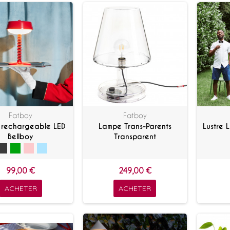
Fatboy
Fatboy
 rechargeable LED
Lampe Trans-Parents
Lustre 
Bellboy
Transparent
99,00 €
249,00 €
ACHETER
ACHETER