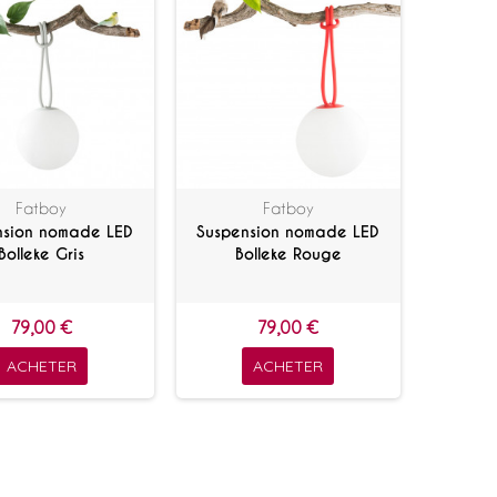
Fatboy
Fatboy
nsion nomade LED
Suspension nomade LED
Bolleke Gris
Bolleke Rouge
79,00 €
79,00 €
ACHETER
ACHETER