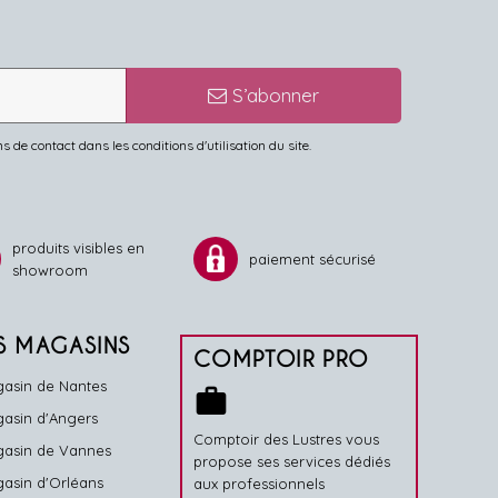
S’abonner
de contact dans les conditions d'utilisation du site.
produits visibles en
paiement sécurisé
showroom
S MAGASINS
COMPTOIR PRO
asin de Nantes
work
asin d'Angers
Comptoir des Lustres vous
asin de Vannes
propose ses services dédiés
asin d'Orléans
aux professionnels