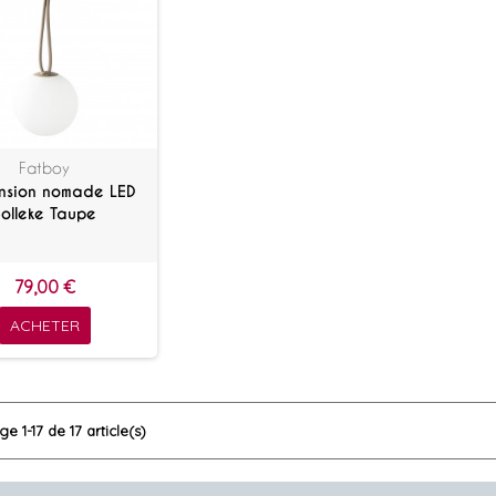
Fatboy
nsion nomade LED
Bolleke Taupe
79,00 €
ACHETER
ge 1-17 de 17 article(s)