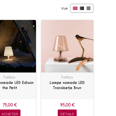
view_comfy
view_list
view_headline
Vue
Fatboy
Fatboy
nomade LED Edison
Lampe nomade LED
the Petit
Transloetje Brun
75,00 €
95,00 €
ACHETER
DÉTAILS