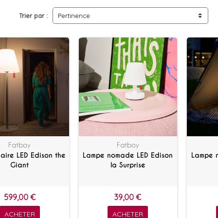
Trier par :
Pertinence
Fatboy
Fatboy
ire LED Edison the
Lampe nomade LED Edison
Lampe 
Giant
la Surprise
599,00 €
39,00 €
ACHETER
ACHETER