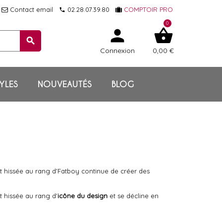
Contact email
02.28.07.39.80
COMPTOIR PRO
local_phone
0
person
shopping_basket
search
Connexion
0,00 €
YLES
NOUVEAUTÉS
BLOG
t hissée au rang d'Fatboy continue de créer des
t hissée au rang d'
icône du design
et se décline en