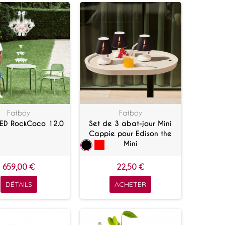
Fatboy
Fatboy
LED RockCoco 12.0
Set de 3 abat-jour Mini
Cappie pour Edison the
Mini
659,00 €
22,50 €
DÉTAILS
ACHETER