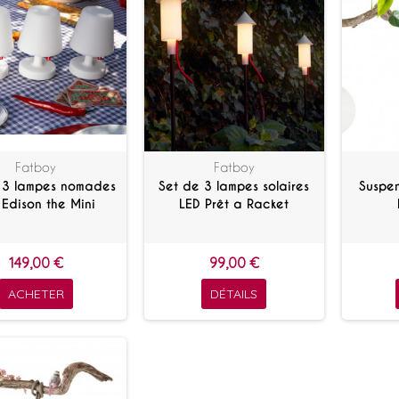
Fatboy
Fatboy
 3 lampes nomades
Set de 3 lampes solaires
Suspe
 Edison the Mini
LED Prêt a Racket
149,00 €
99,00 €
ACHETER
DÉTAILS