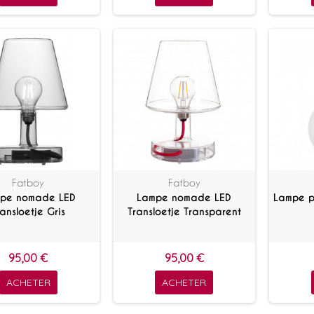
Fatboy
Fatboy
pe nomade LED
Lampe nomade LED
Lampe p
ransloetje Gris
Transloetje Transparent
95,00 €
95,00 €
ACHETER
ACHETER