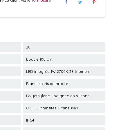
vice client via le
formulaire
20
boucle 100 cm
LED intégrée 1W 2700K 38.6 lumen
Blanc et gris anthracite
Polyéthylène - poignée en silicone
Oui - 3 intensités lumineuses
IP 54