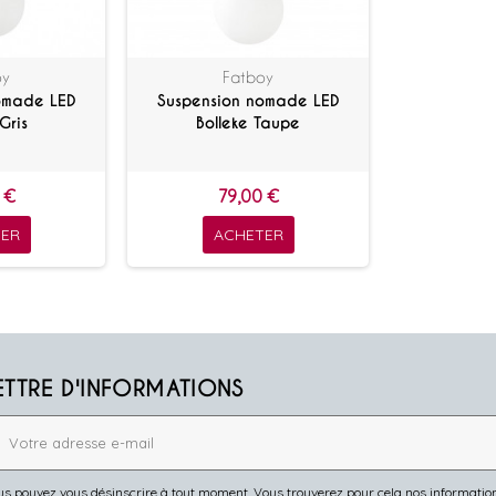
oy
Fatboy
omade LED
Suspension nomade LED
Gris
Bolleke Taupe
 €
79,00 €
ER
ACHETER
ETTRE D'INFORMATIONS
s pouvez vous désinscrire à tout moment. Vous trouverez pour cela nos informations 