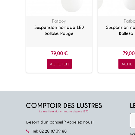
Fatboy
Fatb
Suspension nomade LED
Suspension n
Bolleke Rouge
Bolleke 
79,00 €
79,00
ACHETER
ACHET
L
Besoin d'un conseil ? Appelez nous !
Tel:
02 28 07 39 80
Vou