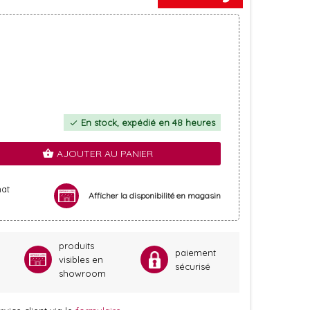
En stock, expédié en 48 heures
check
AJOUTER AU PANIER
shopping_basket
hat
Afficher la disponibilité en magasin
produits
paiement
visibles en
sécurisé
showroom