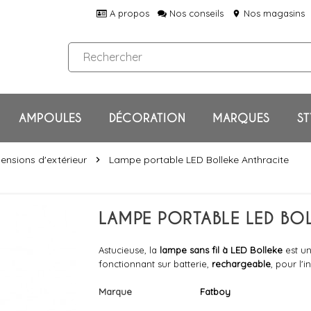
A propos
Nos conseils
Nos magasins
location_on
AMPOULES
DÉCORATION
MARQUES
ST
ensions d'extérieur
Lampe portable LED Bolleke Anthracite
chevron_right
LAMPE PORTABLE LED BOL
Astucieuse, la
lampe sans fil à LED Bolleke
est u
fonctionnant sur batterie,
rechargeable
, pour l'
Marque
Fatboy