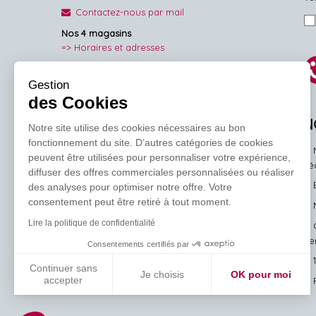
Contactez-nous par mail
Nos 4 magasins
=> Horaires et adresses
NOUS SUIVRE
Gestion
des Cookies
Facebook
Pinterest
Instagram
N
Notre site utilise des cookies nécessaires au bon
fonctionnement du site. D’autres catégories de cookies
peuvent être utilisées pour personnaliser votre expérience,
l'
diffuser des offres commerciales personnalisées ou réaliser
des analyses pour optimiser notre offre. Votre
consentement peut être retiré à tout moment.
Lire la politique de confidentialité
ve
Consentements certifiés par
Continuer sans
Je choisis
OK pour moi
accepter
Axeptio consent
Plateforme de Gestion du Consentement : Personnalisez vos Options