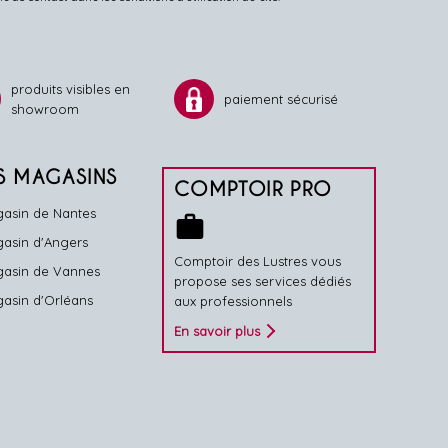
produits visibles en
paiement sécurisé
showroom
S MAGASINS
COMPTOIR PRO
asin de Nantes
work
asin d'Angers
Comptoir des Lustres vous
asin de Vannes
propose ses services dédiés
asin d'Orléans
aux professionnels
En savoir plus