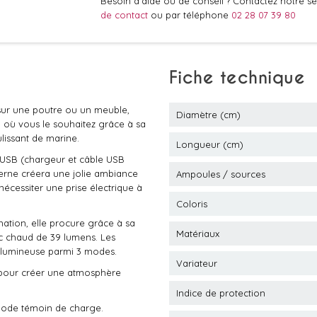
Besoin d'aide ou de conseil ? Contactez notre ser
de contact
ou par téléphone
02 28 07 39 80
Fiche technique
 sur une poutre ou un meuble,
Diamètre (cm)
 où vous le souhaitez grâce à sa
lissant de marine.
Longueur (cm)
 USB (chargeur et câble USB
erne créera une jolie ambiance
Ampoules / sources
nécessiter une prise électrique à
Coloris
tion, elle procure grâce à sa
Matériaux
c chaud de 39 lumens. Les
é lumineuse parmi 3 modes.
Variateur
 pour créer une atmosphère
Indice de protection
 Diode témoin de charge.