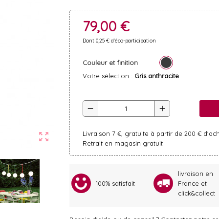
79,00 €
Dont 0,25 € d'éco-participation
Couleur et finition
Votre sélection :
Gris anthracite
remove
add
Livraison 7 €, gratuite à partir de 200 € d'ac
zoom_out_map
Retrait en magasin gratuit
livraison en
100% satisfait
France et
click&collect