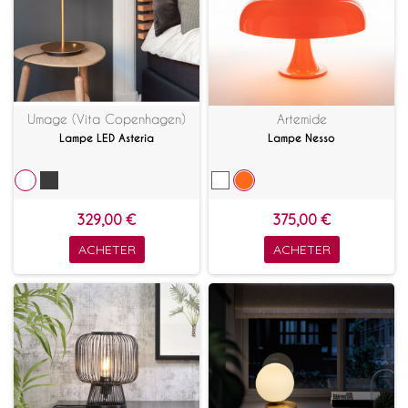
Umage (Vita Copenhagen)
Artemide
Lampe LED Asteria
Lampe Nesso
329,00 €
375,00 €
ACHETER
ACHETER