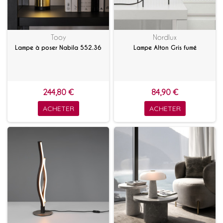
Tooy
Nordlux
Lampe à poser Nabila 552.36
Lampe Alton Gris fumé
244,80 €
84,90 €
ACHETER
ACHETER