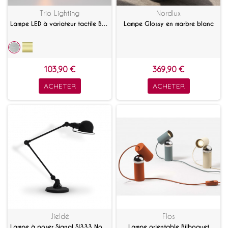
Trio Lighting
Nordlux
Lampe LED à variateur tactile Blaze
Lampe Glossy en marbre blanc
103,90 €
369,90 €
ACHETER
ACHETER
Jieldé
Flos
Lampe à poser Signal SI333 Noir mat
Lampe orientable Bilboquet