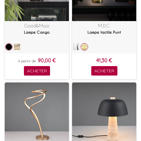
Good&Mojo
M.D.C.
Lampe Cango
Lampe tactile Punt
90,00 €
41,30 €
A partir de
ACHETER
ACHETER