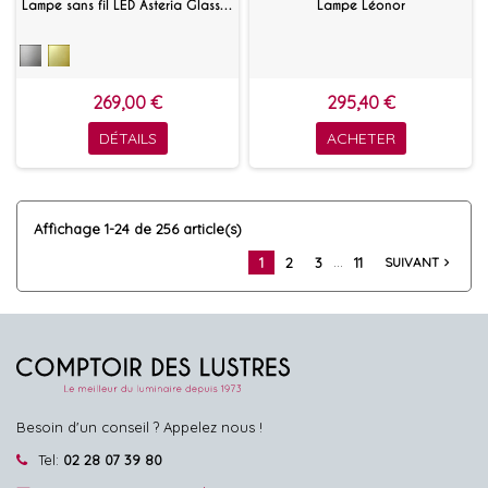
Lampe sans fil LED Asteria Glass Move
Lampe Léonor
269,00 €
295,40 €
DÉTAILS
ACHETER
Affichage 1-24 de 256 article(s)
…
1
2
3
11
SUIVANT
navigate_next
Besoin d'un conseil ? Appelez nous !
Tel:
02 28 07 39 80