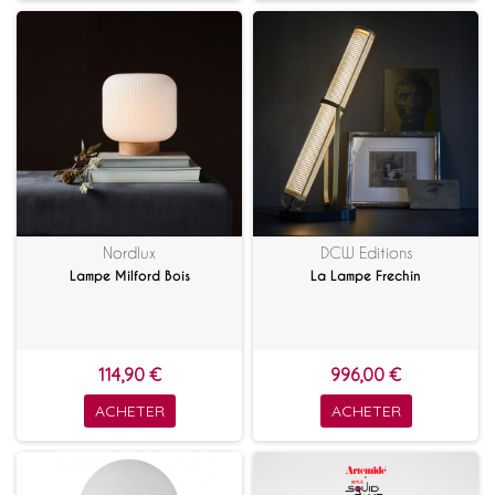
Nordlux
DCW Editions
Lampe Milford Bois
La Lampe Frechin
114,90 €
996,00 €
ACHETER
ACHETER