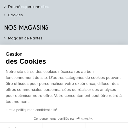
Données personnelles
Cookies
NOS MAGASINS
Magasin de Nantes
Magasin d'Angers
Gestion
Magasin de Vannes
des Cookies
Magasin d'Orléans
Notre site utilise des cookies nécessaires au bon
fonctionnement du site. D’autres catégories de cookies peuvent
COMPTOIR PRO
être utilisées pour personnaliser votre expérience, diffuser des
work
offres commerciales personnalisées ou réaliser des analyses
pour optimiser notre offre. Votre consentement peut être retiré à
Comptoir des Lustres vous propose ses services dédiés aux
tout moment.
professionnels
Lire la politique de confidentialité
En savoir plus
Consentements certifiés par