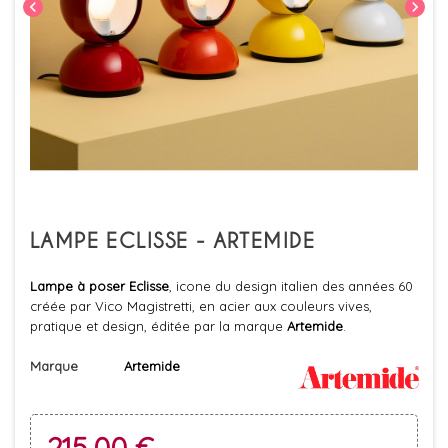
chevron_left
chevron_right
LAMPE ECLISSE - ARTEMIDE
Lampe à poser Eclisse
, icone du design italien des années 60
créée par Vico Magistretti, en acier aux couleurs vives,
pratique et design, éditée par la marque
Artemide
.
Marque
Artemide
215,00 €