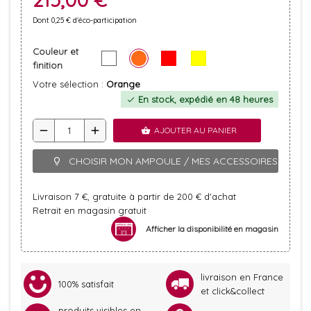
Dont 0,25 € d'éco-participation
Couleur et
finition
Votre sélection :
Orange
En stock, expédié en 48 heures
check
remove
add
AJOUTER AU PANIER
shopping_basket
CHOISIR MON AMPOULE / MES ACCESSOIRES
lightbulb_outline
Livraison 7 €, gratuite à partir de 200 € d'achat
Retrait en magasin gratuit
Afficher la disponibilité en magasin
livraison en France
100% satisfait
et click&collect
produits visibles en