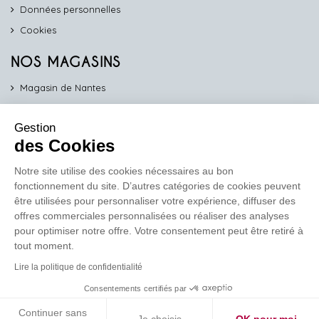
Données personnelles
Cookies
NOS MAGASINS
Magasin de Nantes
Magasin d'Angers
Gestion
Magasin de Vannes
des Cookies
Magasin d'Orléans
Notre site utilise des cookies nécessaires au bon
fonctionnement du site. D’autres catégories de cookies peuvent
COMPTOIR PRO
être utilisées pour personnaliser votre expérience, diffuser des
work
offres commerciales personnalisées ou réaliser des analyses
pour optimiser notre offre. Votre consentement peut être retiré à
Comptoir des Lustres vous propose ses services dédiés aux
tout moment.
professionnels
Lire la politique de confidentialité
En savoir plus
Consentements certifiés par
Continuer sans
Je choisis
OK pour moi