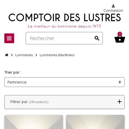
person
Connexion
0
shopping_basket
view_headline
search
chevron_right
Luminaires
chevron_right
Luminaires d'extérieur
Trier par :
Pertinence
Filtrer par
(249 produits)