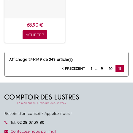
68,90 €
ACHETER
Affichage 241-249 de 249 article(s)
…
PRÉCÉDENT
1
9
10
11
navigate_before
Besoin d'un conseil ? Appelez nous !
Tel:
02 28 07 39 80
Contactez-nous par mail