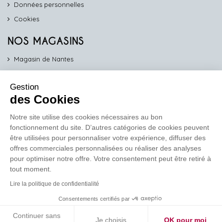
Données personnelles
Cookies
NOS MAGASINS
Magasin de Nantes
Magasin d'Angers
Gestion
Magasin de Vannes
des Cookies
Magasin d'Orléans
Notre site utilise des cookies nécessaires au bon
fonctionnement du site. D’autres catégories de cookies peuvent
COMPTOIR PRO
être utilisées pour personnaliser votre expérience, diffuser des
work
offres commerciales personnalisées ou réaliser des analyses
pour optimiser notre offre. Votre consentement peut être retiré à
Comptoir des Lustres vous propose ses services dédiés aux
tout moment.
professionnels
Lire la politique de confidentialité
En savoir plus
Consentements certifiés par
Continuer sans
Je choisis
OK pour moi
Réalisation de site
Soledis