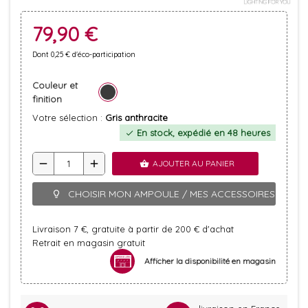
79,90 €
Dont 0,25 € d'éco-participation
Couleur et
finition
Votre sélection :
Gris anthracite
En stock, expédié en 48 heures
check
remove
add
AJOUTER AU PANIER
shopping_basket
CHOISIR MON AMPOULE / MES ACCESSOIRES
lightbulb_outline
Livraison 7 €, gratuite à partir de 200 € d'achat
Retrait en magasin gratuit
Afficher la disponibilité en magasin