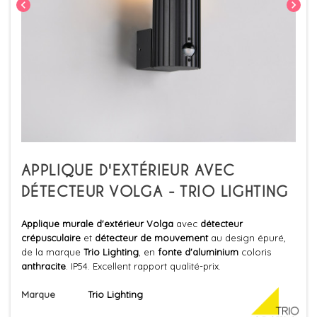
chevron_left
chevron_right
APPLIQUE D'EXTÉRIEUR AVEC
DÉTECTEUR VOLGA - TRIO LIGHTING
Applique murale d'extérieur Volga
avec
détecteur
crépusculaire
et
détecteur de mouvement
au design épuré,
de la marque
Trio
Lighting
, en
fonte d'aluminium
coloris
anthracite
. IP54. Excellent rapport qualité-prix.
Marque
Trio Lighting