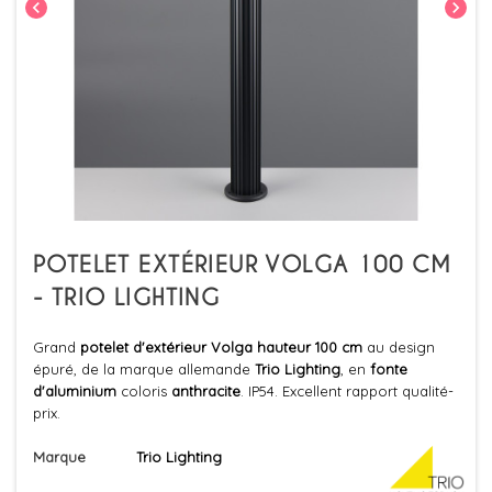
chevron_left
chevron_right
POTELET EXTÉRIEUR VOLGA 100 CM
- TRIO LIGHTING
Grand
potelet d'extérieur Volga hauteur 100 cm
au design
épuré, de la marque allemande
Trio
Lighting
, en
fonte
d'aluminium
coloris
anthracite
. IP54. Excellent rapport qualité-
prix.
Marque
Trio Lighting