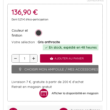
136,90 €
Dont 0,25 € d'éco-participation
Couleur et
finition
Votre sélection :
Gris anthracite
En stock, expédié en 48 heures
check
remove
add
AJOUTER AU PANIER
shopping_basket
CHOISIR MON AMPOULE / MES ACCESSOIRES
lightbulb_outline
Livraison 7 €, gratuite à partir de 200 € d'achat
Retrait en magasin gratuit
Afficher la disponibilité en magasin