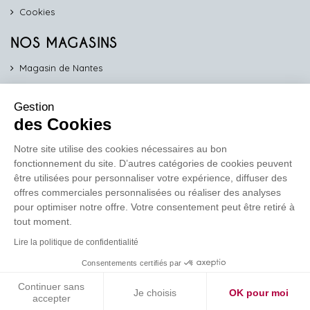
Cookies
NOS MAGASINS
Magasin de Nantes
Magasin d'Angers
Gestion
Magasin de Vannes
des Cookies
Magasin d'Orléans
Notre site utilise des cookies nécessaires au bon
fonctionnement du site. D’autres catégories de cookies peuvent
COMPTOIR PRO
être utilisées pour personnaliser votre expérience, diffuser des
work
offres commerciales personnalisées ou réaliser des analyses
pour optimiser notre offre. Votre consentement peut être retiré à
Comptoir des Lustres vous propose ses services dédiés aux
tout moment.
professionnels
Lire la politique de confidentialité
En savoir plus
Consentements certifiés par
Continuer sans
Je choisis
OK pour moi
Réalisation de site
Soledis
accepter