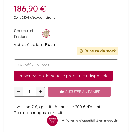
186,90 €
Dont 0,10 € d'éco-participation
Couleur et
finition
Votre sélection :
Rotin
Rupture de stock
block
Prévenez-moi lorsque le produit est disponible
remove
add
AJOUTER AU PANIER
shopping_basket
Livraison 7 €, gratuite à partir de 200 € d'achat
Retrait en magasin gratuit
Afficher la disponibilité en magasin