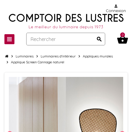
person
Connexion
0
shopping_basket
view_headline
search
chevron_right
Luminaires
chevron_right
Luminaires d'intérieur
chevron_right
Appliques murales
chevron_right
Applique Screen Cannage naturel