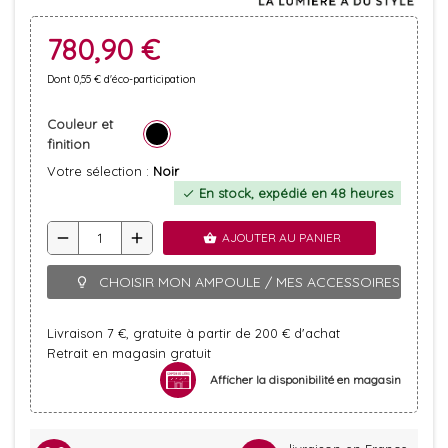
780,90 €
Dont 0,55 € d'éco-participation
Couleur et
finition
Votre sélection :
Noir
En stock, expédié en 48 heures
check
remove
add
AJOUTER AU PANIER
shopping_basket
CHOISIR MON AMPOULE / MES ACCESSOIRES
lightbulb_outline
Livraison 7 €, gratuite à partir de 200 € d'achat
Retrait en magasin gratuit
Afficher la disponibilité en magasin