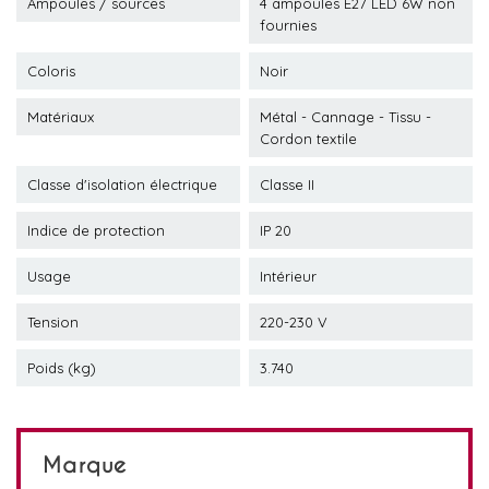
Ampoules / sources
4 ampoules E27 LED 6W non
fournies
Coloris
Noir
Matériaux
Métal - Cannage - Tissu -
Cordon textile
Classe d'isolation électrique
Classe II
Indice de protection
IP 20
Usage
Intérieur
Tension
220-230 V
Poids (kg)
3.740
Marque