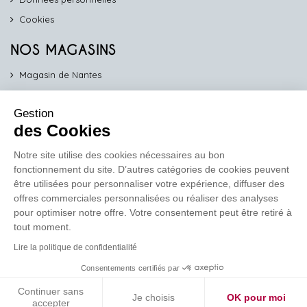
Cookies
NOS MAGASINS
Magasin de Nantes
Magasin d'Angers
Gestion
Magasin de Vannes
des Cookies
Magasin d'Orléans
Notre site utilise des cookies nécessaires au bon
fonctionnement du site. D’autres catégories de cookies peuvent
COMPTOIR PRO
être utilisées pour personnaliser votre expérience, diffuser des
work
offres commerciales personnalisées ou réaliser des analyses
pour optimiser notre offre. Votre consentement peut être retiré à
Comptoir des Lustres vous propose ses services dédiés aux
tout moment.
professionnels
Lire la politique de confidentialité
En savoir plus
Consentements certifiés par
Continuer sans
Je choisis
OK pour moi
Réalisation de site
Soledis
accepter