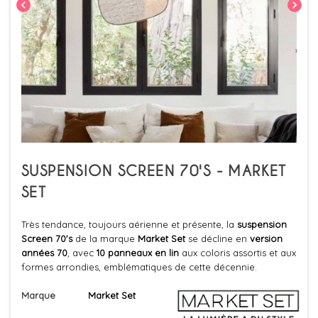
chevron_left
chevron_right
SUSPENSION SCREEN 70'S - MARKET
SET
Très tendance, toujours aérienne et présente,
la
suspension
Screen 70's
de la marque
Market Set
se décline en
version
années 70
, avec
10 panneaux en lin
aux coloris assortis et aux
formes arrondies, emblématiques de cette décennie.
Marque
Market Set