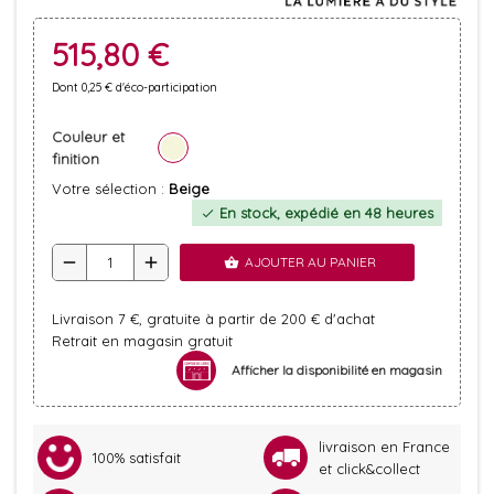
515,80 €
Dont 0,25 € d'éco-participation
Couleur et
finition
Votre sélection :
Beige
En stock, expédié en 48 heures
check
remove
add
AJOUTER AU PANIER
shopping_basket
Livraison 7 €, gratuite à partir de 200 € d'achat
Retrait en magasin gratuit
Afficher la disponibilité en magasin
livraison en France
100% satisfait
et click&collect