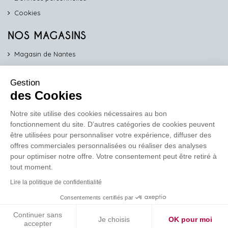
Cookies
NOS MAGASINS
Magasin de Nantes
Magasin d'Angers
Gestion
Magasin de Vannes
des Cookies
Magasin d'Orléans
Notre site utilise des cookies nécessaires au bon
fonctionnement du site. D’autres catégories de cookies peuvent
COMPTOIR PRO
être utilisées pour personnaliser votre expérience, diffuser des
work
offres commerciales personnalisées ou réaliser des analyses
pour optimiser notre offre. Votre consentement peut être retiré à
Comptoir des Lustres vous propose ses services dédiés aux
tout moment.
professionnels
Lire la politique de confidentialité
En savoir plus
Consentements certifiés par
Continuer sans
Je choisis
OK pour moi
Réalisation de site
Soledis
accepter