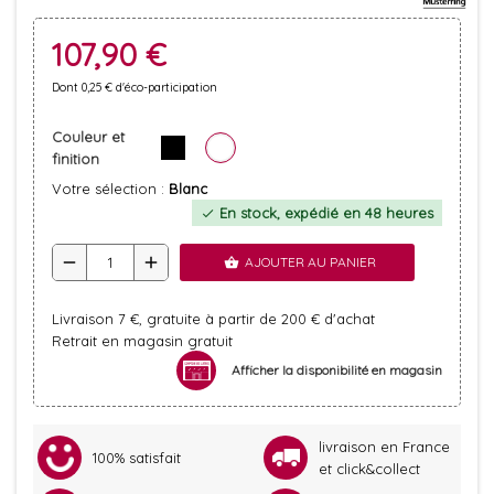
107,90 €
Dont 0,25 € d'éco-participation
Couleur et
finition
Votre sélection :
Blanc
En stock, expédié en 48 heures
check
remove
add
AJOUTER AU PANIER
shopping_basket
Livraison 7 €, gratuite à partir de 200 € d'achat
Retrait en magasin gratuit
Afficher la disponibilité en magasin
livraison en France
100% satisfait
et click&collect