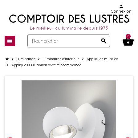
person
Connexion
0
shopping_basket
view_headline
search
chevron_right
Luminaires
chevron_right
Luminaires d'intérieur
chevron_right
Appliques murales
chevron_right
Applique LED Cannon avec télécommande