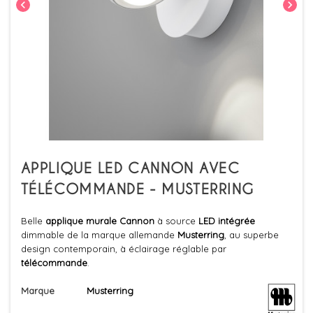
chevron_left
chevron_right
APPLIQUE LED CANNON AVEC
TÉLÉCOMMANDE - MUSTERRING
Belle
applique murale Cannon
à source
LED intégrée
dimmable de la marque allemande
Musterring
, au superbe
design contemporain, à éclairage réglable par
télécommande
.
Marque
Musterring