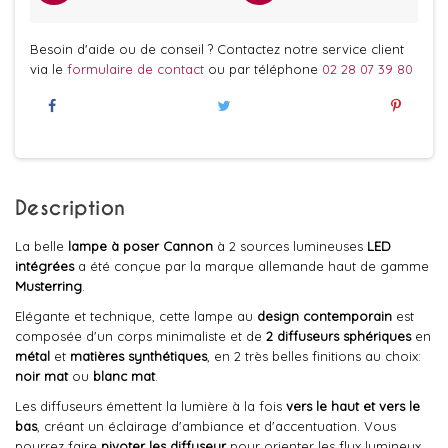
Besoin d'aide ou de conseil ? Contactez notre service client
via le
formulaire de contact
ou par téléphone
02 28 07 39 80
Description
La belle
lampe à poser
Cannon
à 2 sources lumineuses
LED
intégrées
a été conçue par la marque allemande haut de gamme
Musterring
.
Elégante et technique, cette lampe au
design contemporain
est
composée d'un corps minimaliste et de
2 diffuseurs sphériques
en
métal
et
matières synthétiques
, en 2 très belles finitions au choix:
noir mat
ou
blanc mat
.
Les diffuseurs émettent la lumière à la fois
vers le haut et vers le
bas
, créant un éclairage d'ambiance et d'accentuation. Vous
pourrez faire
pivoter les diffuseur
pour orienter les flux lumineux