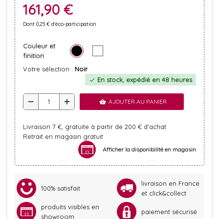
161,90 €
Dont 0,25 € d'éco-participation
Couleur et
finition
Votre sélection :
Noir
En stock, expédié en 48 heures
check
remove
add
AJOUTER AU PANIER
shopping_basket
Livraison 7 €, gratuite à partir de 200 € d'achat
Retrait en magasin gratuit
Afficher la disponibilité en magasin
livraison en France
100% satisfait
et click&collect
produits visibles en
paiement sécurisé
showroom