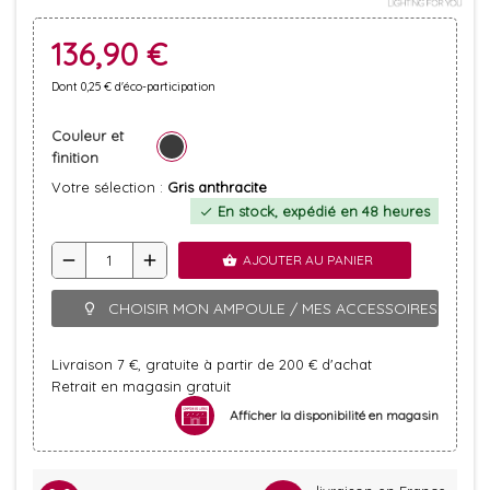
136,90 €
Dont 0,25 € d'éco-participation
Couleur et
finition
Votre sélection :
Gris anthracite
En stock, expédié en 48 heures
check
remove
add
AJOUTER AU PANIER
shopping_basket
CHOISIR MON AMPOULE / MES ACCESSOIRES
lightbulb_outline
Livraison 7 €, gratuite à partir de 200 € d'achat
Retrait en magasin gratuit
Afficher la disponibilité en magasin