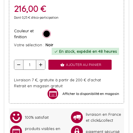
216,00 €
Dont 0,25 € d'éco-participation
Couleur et
finition
Votre sélection :
Noir
En stock, expédié en 48 heures
check
remove
add
AJOUTER AU PANIER
shopping_basket
Livraison 7 €, gratuite à partir de 200 € d'achat
Retrait en magasin gratuit
Afficher la disponibilité en magasin
livraison en France
100% satisfait
et click&collect
produits visibles en
paiement sécurisé