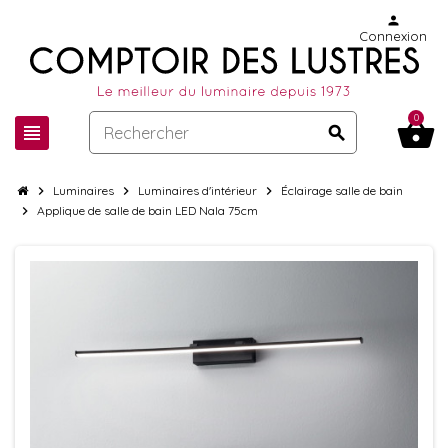
person
Connexion
0
shopping_basket
view_headline
search
chevron_right
Luminaires
chevron_right
Luminaires d'intérieur
chevron_right
Éclairage salle de bain
chevron_right
Applique de salle de bain LED Nala 75cm