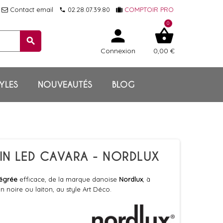
Contact email
02.28.07.39.80
COMPTOIR PRO
local_phone
0
person
shopping_basket
search
Connexion
0,00 €
YLES
NOUVEAUTÉS
BLOG
AIN LED CAVARA - NORDLUX
tégrée
efficace, de la marque danoise
Nordlux
, à
on noire ou laiton, au style Art Déco.