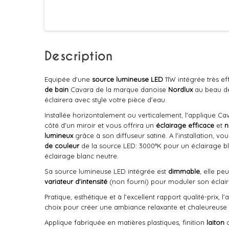
Description
Equipée d'une
source lumineuse LED
11W intégrée très eff
de bain
Cavara de la marque danoise
Nordlux
au beau de
éclairera avec style votre pièce d'eau.
Installée horizontalement ou verticalement, l'applique Ca
côté d'un miroir et vous offrira un
éclairage efficace
et
n
lumineux
grâce à son diffuseur satiné. A l'installation, vo
de couleur
de la source LED: 3000°K pour un éclairage 
éclairage blanc neutre.
Sa source lumineuse LED intégrée est
dimmable
, elle pe
variateur d'intensité
(non fourni) pour moduler son éclai
Pratique, esthétique et à l'excellent rapport qualité-prix, 
choix pour créer une ambiance relaxante et chaleureuse d
Applique fabriquée en matières plastiques, finition
laiton