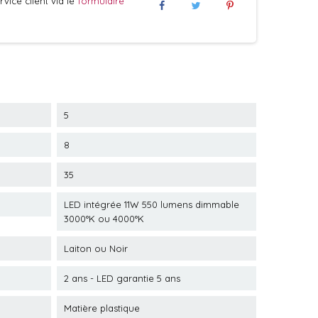
vice client via le
formulaire
5
8
35
LED intégrée 11W 550 lumens dimmable
3000°K ou 4000°K
Laiton ou Noir
2 ans - LED garantie 5 ans
Matière plastique