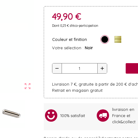
49,90 €
Dont 0,25 € d'éco-participation
Couleur et finition
Votre sélection :
Noir
remove
add
Livraison 7 €, gratuite à partir de 200 € d'ac
zoom_out_map
Retrait en magasin gratuit
livraison en
100% satisfait
France et
click&collect