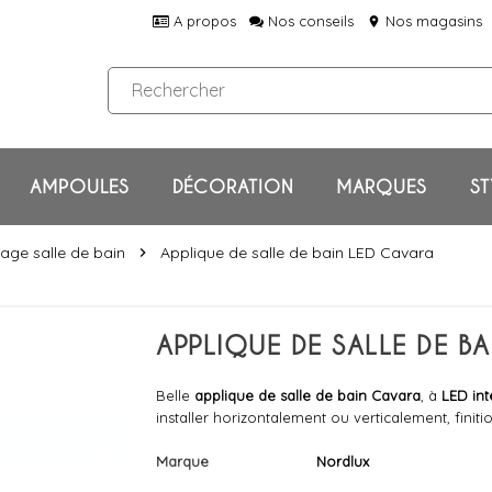
A propos
Nos conseils
Nos magasins
location_on
AMPOULES
DÉCORATION
MARQUES
ST
rage salle de bain
Applique de salle de bain LED Cavara
chevron_right
APPLIQUE DE SALLE DE B
Belle
applique de salle de bain Cavara
, à
LED in
installer horizontalement ou verticalement, finiti
Marque
Nordlux