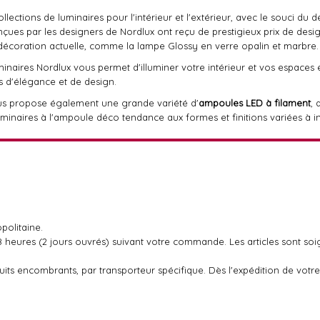
ections de luminaires pour l'intérieur et l'extérieur, avec le souci du dé
nçues par les designers de Nordlux ont reçu de prestigieux prix de desi
décoration actuelle, comme la lampe Glossy en verre opalin et marbre.
minaires Nordlux vous permet d'illuminer votre intérieur et vos espaces
 d'élégance et de design.
s propose également une grande variété d'
ampoules LED à filament
, 
minaires à l'ampoule déco tendance aux formes et finitions variées à in
politaine.
48 heures (2 jours ouvrés) suivant votre commande. Les articles sont so
oduits encombrants, par transporteur spécifique. Dès l'expédition de v