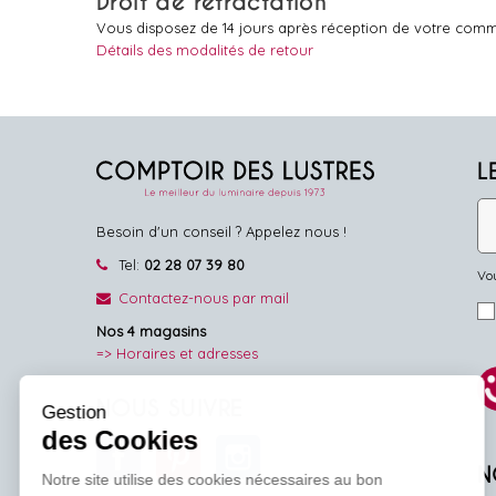
Droit de rétractation
Vous disposez de 14 jours après réception de votre comm
Détails des modalités de retour
L
Besoin d'un conseil ? Appelez nous !
Tel:
02 28 07 39 80
Vou
Contactez-nous par mail
Nos 4 magasins
=> Horaires et adresses
NOUS SUIVRE
Gestion
des Cookies
Facebook
Pinterest
Instagram
N
Notre site utilise des cookies nécessaires au bon