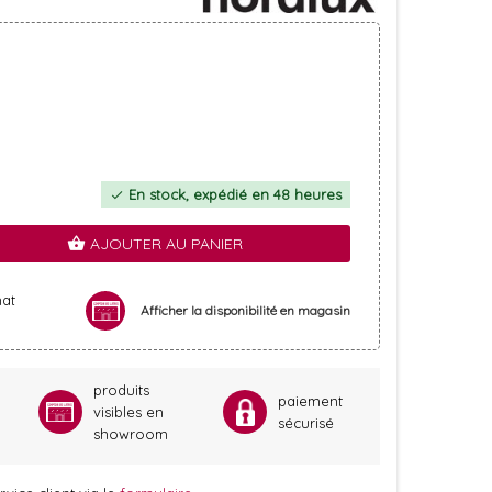
En stock, expédié en 48 heures
check
AJOUTER AU PANIER
shopping_basket
hat
Afficher la disponibilité en magasin
produits
paiement
visibles en
sécurisé
showroom