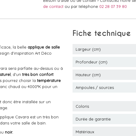
Besoin d'aide ou de conseil ? Contactez notre ser
de contact
ou par téléphone
02 28 07 39 80
Fiche technique
icace, la belle
applique de salle
Largeur (cm)
sign d'inspiration Art Déco
Profondeur (cm)
vara sera parfaite au-dessus ou à
aturel
, d'un
très bon confort
Hauteur (cm)
us pourrez choisir la
température
blanc chaud ou 4000°K pour un
Ampoules / sources
ut donc être installée sur un
Coloris
rage.
l'applique Cavara est un très bon
Durée de garantie
ans votre salle de bain.
Matériaux
ou
noir.