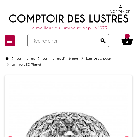
person
Connexion
0
shopping_basket
view_headline
search
chevron_right
Luminaires
chevron_right
Luminaires d'intérieur
chevron_right
Lampes à poser
chevron_right
Lampe LED Planet