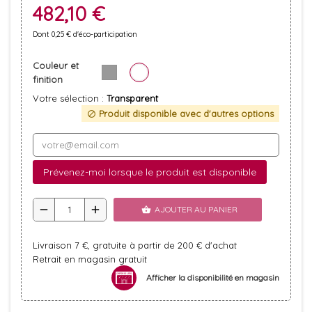
482,10 €
Dont 0,25 € d'éco-participation
Couleur et
finition
Votre sélection :
Transparent
Produit disponible avec d'autres options
block
Prévenez-moi lorsque le produit est disponible
remove
add
AJOUTER AU PANIER
shopping_basket
Livraison 7 €, gratuite à partir de 200 € d'achat
Retrait en magasin gratuit
Afficher la disponibilité en magasin