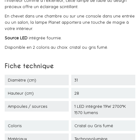
l'intérieur comme à l'extérieur, cette lampe de table au design
précieux offre un éclairage scintillant.
En chevet dans une chambre ou sur une console dans une entrée
ou un salon, la lampe Planet apportera une touche de magie à
votre intérieur.
Source LED
intégrée fournie.
Disponible en 2 coloris au choix: cristal ou gris fumé.
Fiche technique
Diamètre (cm)
31
Hauteur (cm)
28
Ampoules / sources
1 LED intégrée 19W 2700°K
1570 lumens
Coloris
Cristal ou Gris fumé
Matériaux
Technopolymère