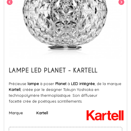
chevron_left
chevron_right
LAMPE LED PLANET - KARTELL
Précieuse
lampe
à poser
Planet
à
LED intégrée
, de la marque
Kartell
, créée par le designer Tokujin Yoshioka en
technopolymère thermoplastique. Son diffuseur
facetté crée de poétiques scintillements.
Marque
Kartell