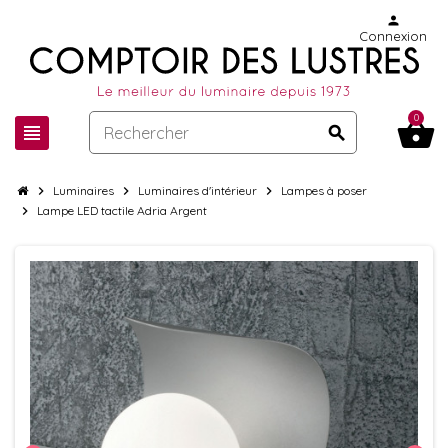
person
Connexion
0
shopping_basket
view_headline
search
chevron_right
Luminaires
chevron_right
Luminaires d'intérieur
chevron_right
Lampes à poser
chevron_right
Lampe LED tactile Adria Argent