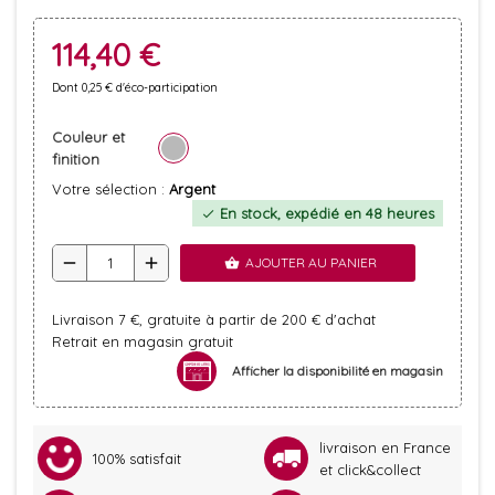
114,40 €
Dont 0,25 € d'éco-participation
Couleur et
finition
Votre sélection :
Argent
En stock, expédié en 48 heures
check
remove
add
AJOUTER AU PANIER
shopping_basket
Livraison 7 €, gratuite à partir de 200 € d'achat
Retrait en magasin gratuit
Afficher la disponibilité en magasin
livraison en France
100% satisfait
et click&collect