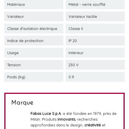
Matériaux
Métal - verre soufflé
Variateur
Variateur tactile
Classe d'isolation électrique
Classe II
Indice de protection
IP 20
Usage
Intérieur
Tension
230 V
Poids (kg)
0.9
Marque
Fabas Luce S.p.A.
a été fondée en 1979, près de
Milan. Produits
innovants
, recherches
approfondies dans le design,
créativité
et