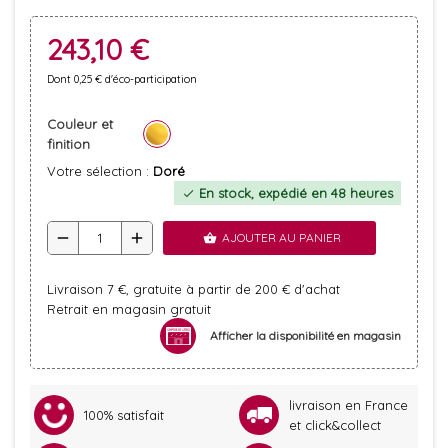
243,10 €
Dont 0,25 € d'éco-participation
Couleur et
finition
Votre sélection :
Doré
En stock, expédié en 48 heures
check
remove
add
AJOUTER AU PANIER
shopping_basket
Livraison 7 €, gratuite à partir de 200 € d'achat
Retrait en magasin gratuit
Afficher la disponibilité en magasin
livraison en France
100% satisfait
et click&collect