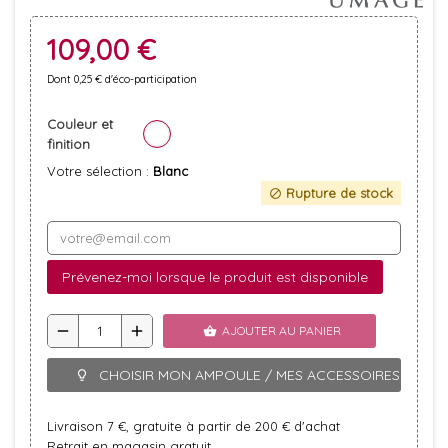
109,00 €
Dont 0,25 € d'éco-participation
Couleur et
finition
Votre sélection :
Blanc
Rupture de stock
block
Prévenez-moi lorsque le produit est disponible
remove
add
AJOUTER AU PANIER
shopping_basket
CHOISIR MON AMPOULE / MES ACCESSOIRES
lightbulb_outline
Livraison 7 €, gratuite à partir de 200 € d'achat
Retrait en magasin gratuit