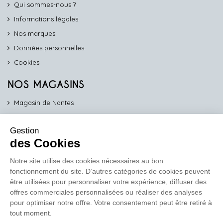
Qui sommes-nous ?
Informations légales
Nos marques
Données personnelles
Cookies
NOS MAGASINS
Magasin de Nantes
Magasin d'Angers
Gestion
Magasin de Vannes
des Cookies
Magasin d'Orléans
Notre site utilise des cookies nécessaires au bon
fonctionnement du site. D’autres catégories de cookies peuvent
COMPTOIR PRO
être utilisées pour personnaliser votre expérience, diffuser des
work
offres commerciales personnalisées ou réaliser des analyses
pour optimiser notre offre. Votre consentement peut être retiré à
Comptoir des Lustres vous propose ses services dédiés aux
tout moment.
professionnels