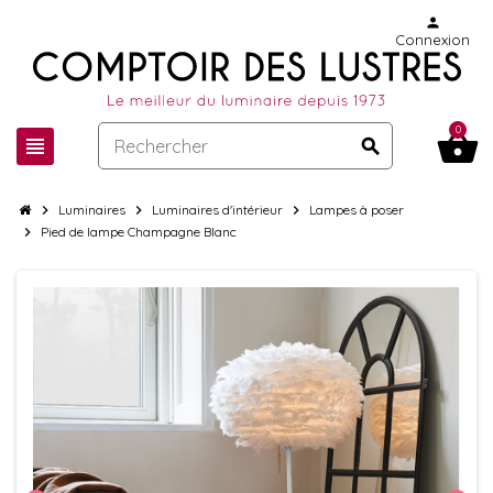
person
Connexion
0
shopping_basket
view_headline
search
chevron_right
Luminaires
chevron_right
Luminaires d'intérieur
chevron_right
Lampes à poser
chevron_right
Pied de lampe Champagne Blanc