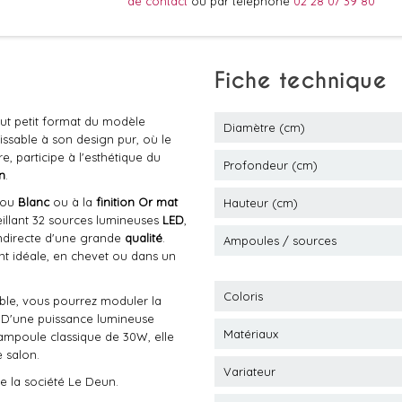
de contact
ou par téléphone
02 28 07 39 80
Fiche technique
out petit format du modèle
Diamètre (cm)
ssable à son design pur, où le
, participe à l'esthétique du
Profondeur (cm)
n
.
ou
Blanc
ou à la
finition Or mat
Hauteur (cm)
eillant 32 sources lumineuses
LED
,
indirecte d'une grande
qualité
.
Ampoules / sources
nt idéale, en chevet ou dans un
Coloris
âble, vous pourrez moduler la
. D'une puissance lumineuse
Matériaux
 ampoule classique de 30W, elle
 salon.
Variateur
de la société Le Deun.