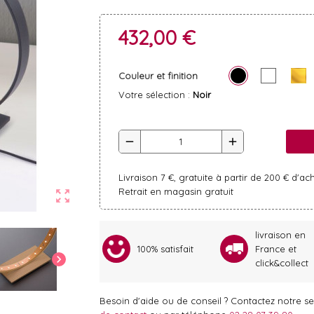
432,00 €
Couleur et finition
Votre sélection :
Noir
remove
add
Livraison 7 €, gratuite à partir de 200 € d'ac
Retrait en magasin gratuit
zoom_out_map
livraison en
100% satisfait
France et
chevron_right
click&collect
Besoin d'aide ou de conseil ? Contactez notre ser