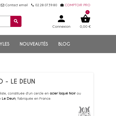
Contact email
02.28.07.39.80
COMPTOIR PRO
local_phone
0
person
shopping_basket
search
Connexion
0,00 €
YLES
NOUVEAUTÉS
BLOG
 - LE DEUN
ste, constituée d'un cercle en
acier laqué Noir
ou
e
Le Deun
, fabriquée en France.