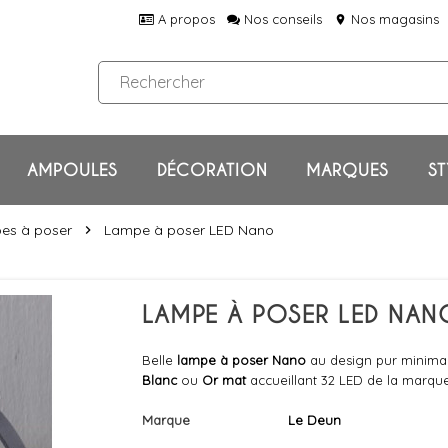
A propos
Nos conseils
Nos magasins
location_on
AMPOULES
DÉCORATION
MARQUES
ST
es à poser
Lampe à poser LED Nano
chevron_right
LAMPE À POSER LED NANO
Belle
lampe à poser Nano
au design pur minimali
Blanc
ou
Or mat
accueillant 32 LED de la marqu
Marque
Le Deun