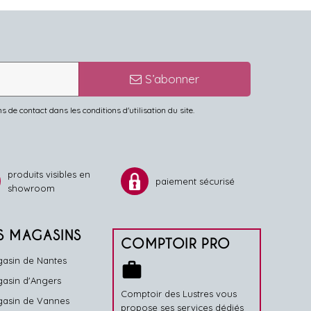
S’abonner
de contact dans les conditions d'utilisation du site.
produits visibles en
paiement sécurisé
showroom
S MAGASINS
COMPTOIR PRO
asin de Nantes
work
asin d'Angers
Comptoir des Lustres vous
asin de Vannes
propose ses services dédiés