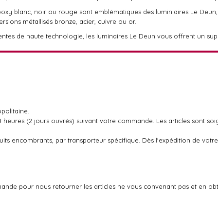
époxy blanc, noir ou rouge sont emblématiques des luminiaires Le Deun
ersions métallisés bronze, acier, cuivre ou or.
gentes de haute technologie, les luminaires Le Deun vous offrent un su
politaine.
48 heures (2 jours ouvrés) suivant votre commande. Les articles sont so
oduits encombrants, par transporteur spécifique. Dès l'expédition de v
ande pour nous retourner les articles ne vous convenant pas et en ob