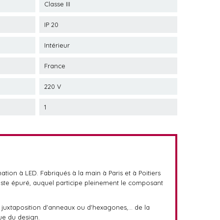
Classe III
IP 20
Intérieur
France
220 V
1
tion à LED. Fabriqués à la main à Paris et à Poitiers
liste épuré, auquel participe pleinement le composant
 juxtaposition d'anneaux ou d'hexagones,... de la
ue du design.