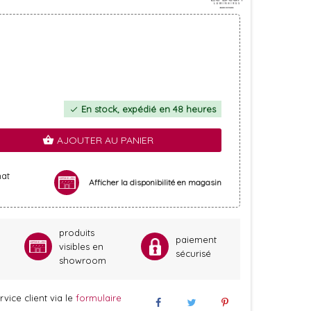
En stock, expédié en 48 heures
check
AJOUTER AU PANIER
shopping_basket
hat
Afficher la disponibilité en magasin
produits
paiement
visibles en
sécurisé
showroom
vice client via le
formulaire