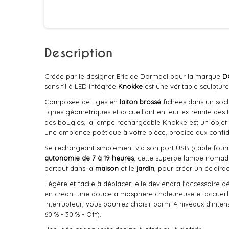
Description
Créée par le designer Eric de Dormael pour la marque
D
sans fil à LED intégrée
Knokke
est une véritable sculptur
Composée de tiges en
laiton brossé
fichées dans un socl
lignes géométriques et accueillant en leur extrémité des 
des bougies, la lampe rechargeable Knokke est un objet d
une ambiance poétique à votre pièce, propice aux confiden
Se rechargeant simplement via son port USB (câble fourni
autonomie de 7 à 19 heures
, cette superbe lampe nomad
partout dans la
maison
et le
jardin
, pour créer un éclaira
Légère et facile à déplacer, elle deviendra l'accessoire 
en créant une douce atmosphère chaleureuse et accueill
interrupteur, vous pourrez choisir parmi 4 niveaux d'inten
60 % - 30 % - Off).