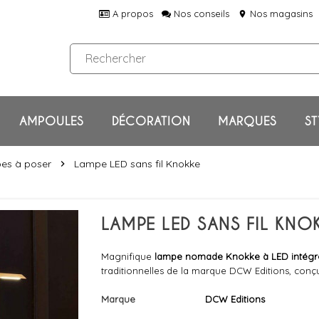
A propos
Nos conseils
Nos magasins
location_on
AMPOULES
DÉCORATION
MARQUES
ST
es à poser
Lampe LED sans fil Knokke
chevron_right
LAMPE LED SANS FIL KNO
Magnifique
lampe nomade Knokke à LED intégr
traditionnelles de la marque DCW Editions, conçu
Marque
DCW Editions