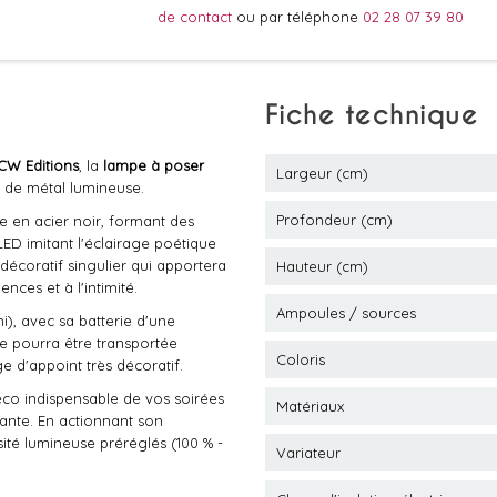
de contact
ou par téléphone
02 28 07 39 80
Fiche technique
CW Editions
, la
lampe à poser
Largeur (cm)
e de métal lumineuse.
Profondeur (cm)
e en acier noir, formant des
LED imitant l'éclairage poétique
écoratif singulier qui apportera
Hauteur (cm)
ces et à l'intimité.
Ampoules / sources
), avec sa batterie d'une
e pourra être transportée
Coloris
ge d'appoint très décoratif.
déco indispensable de vos soirées
Matériaux
ante. En actionnant son
sité lumineuse préréglés (100 % -
Variateur