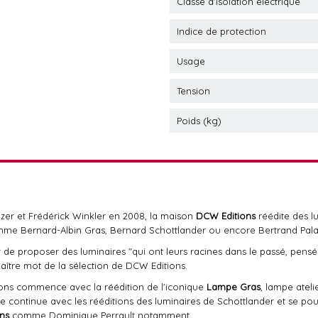
Classe d'isolation électrique
Indice de protection
Usage
Tension
Poids (kg)
zer et Frédérick Winkler en 2008, la maison
DCW Editions
réédite des lu
mme Bernard-Albin Gras, Bernard Schottlander ou encore Bertrand Pala
e proposer des luminaires "qui ont leurs racines dans le passé, pensés 
maître mot de la sélection de DCW Editions.
ions commence avec la réédition de l'iconique
Lampe Gras
, lampe atel
Elle continue avec les rééditions des luminaires de Schottlander et se po
ns
comme Dominique Perrault notamment.