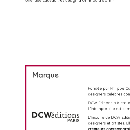
Une idée cadeau très design à offrir ou à s'offrir.
Marque
Fondée par Philippe Ca
designers célèbres co
DCW Editions a à cœur d
L'intemporalité est le 
L'histoire de DCW Edit
designers et artistes. 
créateurs contemporai