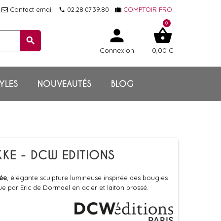
Contact email
02.28.07.39.80
COMPTOIR PRO
local_phone
0
person
shopping_basket
search
Connexion
0,00 €
YLES
NOUVEAUTÉS
BLOG
KKE - DCW EDITIONS
ée
, élégante sculpture lumineuse inspirée des bougies
e par Eric de Dormael en acier et laiton brossé.