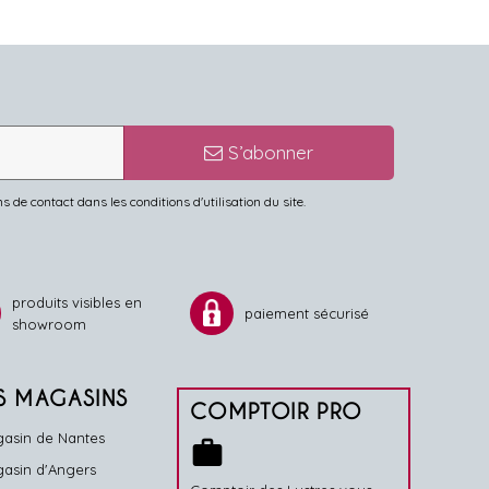
S’abonner
de contact dans les conditions d'utilisation du site.
produits visibles en
paiement sécurisé
showroom
S MAGASINS
COMPTOIR PRO
asin de Nantes
work
asin d'Angers