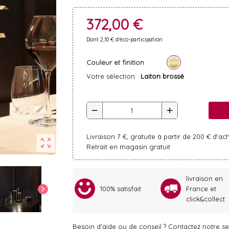
372,00 €
Dont 2,10 € d'éco-participation
Couleur et finition
Votre sélection :
Laiton brossé
remove
add
Livraison 7 €, gratuite à partir de 200 € d'ac
zoom_out_map
Retrait en magasin gratuit
livraison en
chevron_right
100% satisfait
France et
click&collect
Besoin d'aide ou de conseil ? Contactez notre ser