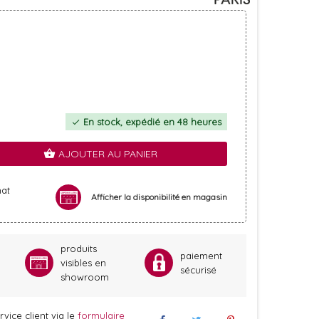
En stock, expédié en 48 heures
check
AJOUTER AU PANIER
shopping_basket
hat
Afficher la disponibilité en magasin
produits
paiement
visibles en
sécurisé
showroom
vice client via le
formulaire