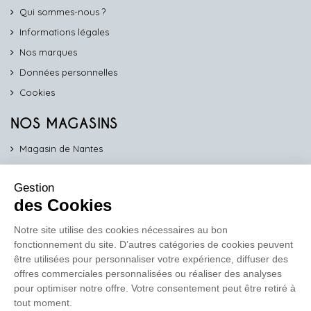
Qui sommes-nous ?
Informations légales
Nos marques
Données personnelles
Cookies
NOS MAGASINS
Magasin de Nantes
Magasin d'Angers
Gestion
Magasin de Vannes
des Cookies
Magasin d'Orléans
Notre site utilise des cookies nécessaires au bon
fonctionnement du site. D’autres catégories de cookies peuvent
COMPTOIR PRO
être utilisées pour personnaliser votre expérience, diffuser des
work
offres commerciales personnalisées ou réaliser des analyses
pour optimiser notre offre. Votre consentement peut être retiré à
Comptoir des Lustres vous propose ses services dédiés aux
tout moment.