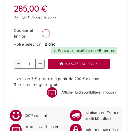
285,00 €
Dont 0,25 € d'éco-participation
Couleur et
finition
Votre sélection :
Blanc
En stock, expédié en 48 heures
check
remove
add
AJOUTER AU PANIER
shopping_basket
Livraison 7 €, gratuite à partir de 200 € d'achat
Retrait en magasin gratuit
Afficher la disponibilité en magasin
livraison en France
100% satisfait
et click&collect
produits visibles en
paiement sécurisé