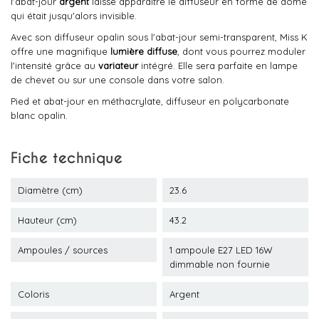
l'abat-jour
argent
laisse apparaître le diffuseur en forme de dôme
qui était jusqu'alors invisible.
Avec son diffuseur opalin sous l'abat-jour semi-transparent, Miss K
offre une magnifique
lumière diffuse
, dont vous pourrez moduler
l'intensité grâce au
variateur
intégré. Elle sera parfaite en lampe
de chevet ou sur une console dans votre salon.
Pied et abat-jour en méthacrylate, diffuseur en polycarbonate
blanc opalin.
Fiche technique
Diamètre (cm)
23.6
Hauteur (cm)
43.2
Ampoules / sources
1 ampoule E27 LED 16W
dimmable non fournie
Coloris
Argent