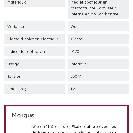
Matériaux
Pied et abat-jour en
méthacrylate - diffuseur
interne en polycarbonate
Variateur
Oui
Classe d'isolation électrique
Classe II
Indice de protection
IP 20
Usage
Intérieur
Tension
230 V
Poids (kg)
1.2
Marque
Née en 1962 en Italie,
Flos
collabore avec des
designers
de renom et de jeunes talents pour