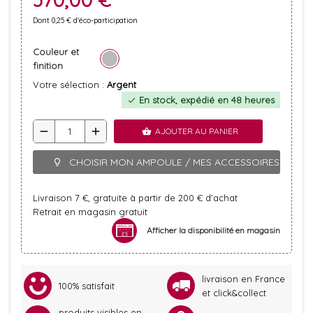
Dont 0,25 € d'éco-participation
Couleur et
finition
Votre sélection :
Argent
En stock, expédié en 48 heures
check
remove
add
AJOUTER AU PANIER
shopping_basket
CHOISIR MON AMPOULE / MES ACCESSOIRES
lightbulb_outline
Livraison 7 €, gratuite à partir de 200 € d'achat
Retrait en magasin gratuit
Afficher la disponibilité en magasin
livraison en France
100% satisfait
et click&collect
produits visibles en