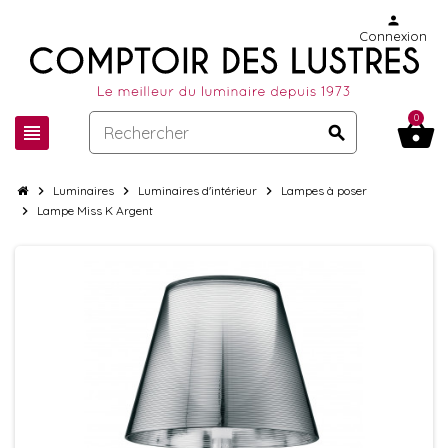
person
Connexion
0
shopping_basket
view_headline
search
chevron_right
Luminaires
chevron_right
Luminaires d'intérieur
chevron_right
Lampes à poser
chevron_right
Lampe Miss K Argent