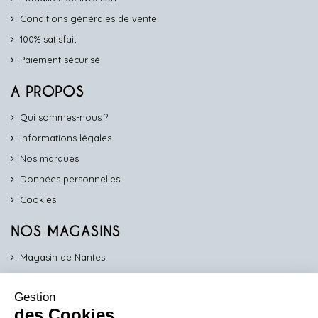
Conditions générales de vente
100% satisfait
Paiement sécurisé
A PROPOS
Qui sommes-nous ?
Informations légales
Nos marques
Données personnelles
Cookies
NOS MAGASINS
Magasin de Nantes
Magasin d'Angers
Gestion
Magasin de Vannes
des Cookies