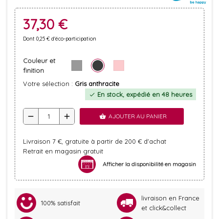
37,30 €
Dont 0,25 € d'éco-participation
Couleur et
finition
Votre sélection :
Gris anthracite
En stock, expédié en 48 heures
check
remove
add
AJOUTER AU PANIER
shopping_basket
Livraison 7 €, gratuite à partir de 200 € d'achat
Retrait en magasin gratuit
Afficher la disponibilité en magasin
livraison en France
100% satisfait
et click&collect