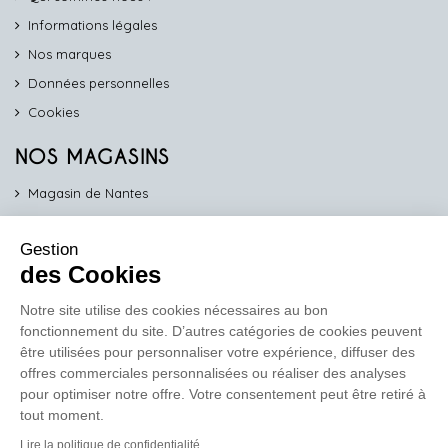
Informations légales
Nos marques
Données personnelles
Cookies
NOS MAGASINS
Magasin de Nantes
Magasin d'Angers
Gestion
Magasin de Vannes
des Cookies
Magasin d'Orléans
Notre site utilise des cookies nécessaires au bon
fonctionnement du site. D’autres catégories de cookies peuvent
COMPTOIR PRO
être utilisées pour personnaliser votre expérience, diffuser des
work
offres commerciales personnalisées ou réaliser des analyses
pour optimiser notre offre. Votre consentement peut être retiré à
Comptoir des Lustres vous propose ses services dédiés aux
tout moment.
professionnels
Lire la politique de confidentialité