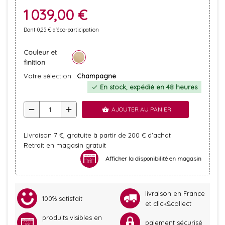
1 039,00 €
Dont 0,25 € d'éco-participation
Couleur et
finition
Votre sélection :
Champagne
En stock, expédié en 48 heures
check
remove
add
AJOUTER AU PANIER
shopping_basket
Livraison 7 €, gratuite à partir de 200 € d'achat
Retrait en magasin gratuit
Afficher la disponibilité en magasin
livraison en France
100% satisfait
et click&collect
produits visibles en
paiement sécurisé