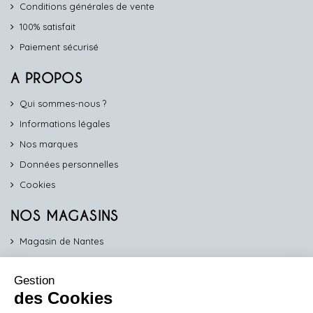
Conditions générales de vente
100% satisfait
Paiement sécurisé
A PROPOS
Qui sommes-nous ?
Informations légales
Nos marques
Données personnelles
Cookies
NOS MAGASINS
Magasin de Nantes
Magasin d'Angers
Gestion
Magasin de Vannes
des Cookies
Magasin d'Orléans