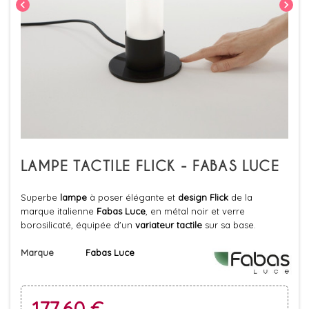
chevron_left
chevron_right
LAMPE TACTILE FLICK - FABAS LUCE
Superbe
lampe
à poser élégante et
design
Flick
de la
marque italienne
Fabas Luce
, en métal noir et verre
borosilicaté, équipée d'un
variateur tactile
sur sa base.
Marque
Fabas Luce
177,60 €