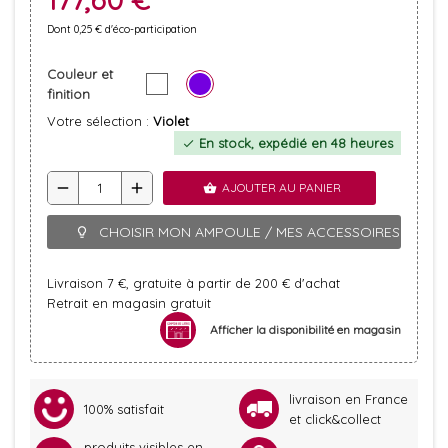
Dont 0,25 € d'éco-participation
Couleur et
finition
Votre sélection :
Violet
En stock, expédié en 48 heures
check
remove
add
AJOUTER AU PANIER
shopping_basket
CHOISIR MON AMPOULE / MES ACCESSOIRES
lightbulb_outline
Livraison 7 €, gratuite à partir de 200 € d'achat
Retrait en magasin gratuit
Afficher la disponibilité en magasin
livraison en France
100% satisfait
et click&collect
produits visibles en