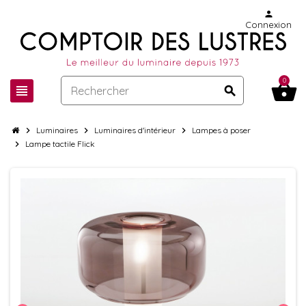
person
Connexion
0
shopping_basket
view_headline
search
chevron_right
Luminaires
chevron_right
Luminaires d'intérieur
chevron_right
Lampes à poser
chevron_right
Lampe tactile Flick