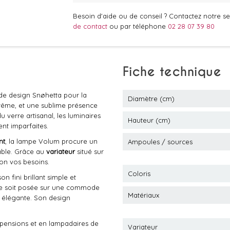
Besoin d'aide ou de conseil ? Contactez notre ser
de contact
ou par téléphone
02 28 07 39 80
Fiche technique
 de design Snøhetta pour la
Diamètre (cm)
rême, et une sublime présence
 verre artisanal, les luminaires
Hauteur (cm)
nt imparfaites.
nt
, la lampe Volum procure un
Ampoules / sources
able. Grâce au
variateur
situé sur
lon vos besoins.
Coloris
n fini brillant simple et
elle soit posée sur une commode
Matériaux
 élégante. Son design
spensions et en lampadaires de
Variateur