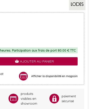
eures. Participation aux frais de port 80.00 € TTC
AJOUTER AU PANIER
shopping_basket
hat
Afficher la disponibilité en magasin
produits
paiement
visibles en
sécurisé
showroom