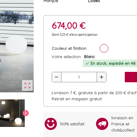
Marque
Lodes
674,00 €
Dont 0,25 € d'éco-participation
Couleur et finition
Votre sélection :
Blanc
En stock, expédié en 48 h
check
remove
add
zoom_out_map
Livraison 7 €, gratuite à partir de 200 € d'ac
Retrait en magasin gratuit
chevron_right
livraison en
100% satisfait
France et
click&collect