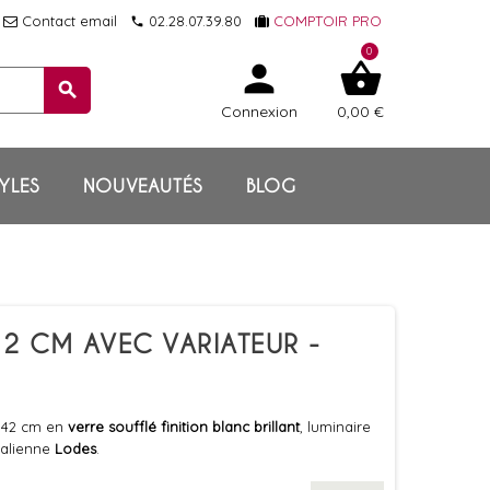
Contact email
02.28.07.39.80
COMPTOIR PRO
local_phone
0
person
shopping_basket
search
Connexion
0,00 €
YLES
NOUVEAUTÉS
BLOG
2 CM AVEC VARIATEUR -
 42 cm en
verre soufflé finition blanc brillant
, luminaire
talienne
Lodes
.