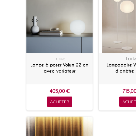
Lodes
Lode
Lampe à poser Volum 22 cm
Lampadaire V
avec variateur
diamètre
405,00 €
715,0
ACHETER
ACHET