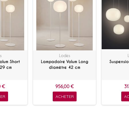
s
Lodes
olum Short
Lampadaire Volum Long
Suspensio
 29 cm
diamètre 42 cm
0 €
956,00 €
31
ER
ACHETER
A