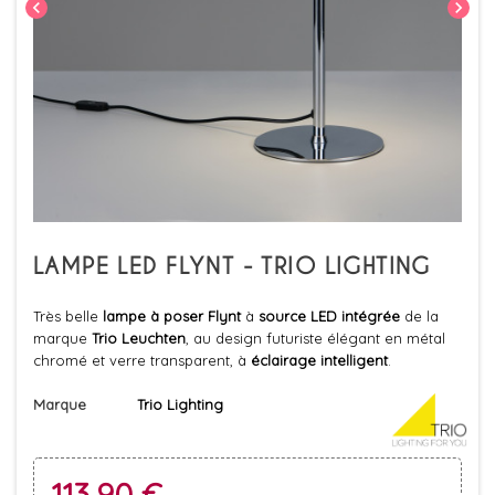
chevron_left
chevron_right
LAMPE LED FLYNT - TRIO LIGHTING
Très belle
lampe à poser Flynt
à
source LED intégrée
de la
marque
Trio Leuchten
, au design futuriste élégant en métal
chromé et verre transparent, à
éclairage intelligent
.
Marque
Trio Lighting
113,90 €