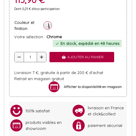
Dont 0,25 € d'éco-participation
Couleur et
finition
Votre sélection :
Chrome
En stock, expédié en 48 heures
check
remove
add
AJOUTER AU PANIER
shopping_basket
Livraison 7 €, gratuite à partir de 200 € d'achat
Retrait en magasin gratuit
Afficher la disponibilité en magasin
livraison en France
100% satisfait
et click&collect
produits visibles en
paiement sécurisé
showroom