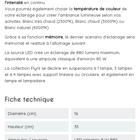
l'intensité
en continu.
Vous pourrez également choisir la
température de couleur
de
votre éclairage pour créer l'ambiance lumineuse selon vos
activités: Blanc très chaud (2300°K), Blanc chaud (3000°K) ou
Blanc naturel (4000°K).
Grâce à sa fonction
mémoire
, le dernier scénario d'éclairage sera
mémorisé et restitué à l'allumage suivant.
La source LED crée un éclairage de 880 lumens maximum,
équivalent à une ampoule classique d'environ 80 W.
La collection Flynt se décline en suspensions à 1 lampe, 3 lampes
et à 4 lampes avec support linéaire ou circulaire, et également en
lampe et lampadaire.
Fiche technique
Diamètre (cm)
16
Hauteur (cm)
35
Ampoules / sources
LED intégrée 8 W 880