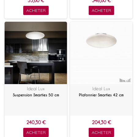
55,60 €
348,60 €
ACHETER
ACHETER
Ideal Lux
Ideal Lux
Suspension Smarties 50 cm
Plafonnier Smarties 42 cm
240,30 €
204,30 €
ACHETER
ACHETER