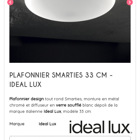
chevron_left
chevron_right
PLAFONNIER SMARTIES 33 CM -
IDEAL LUX
Plafonnier design
tout rond Smarties, monture en métal
chromé et diffuseur en
verre soufflé
blanc dépoli de la
marque italienne
Ideal Lux
, modèle 33 cm.
Marque
Ideal Lux