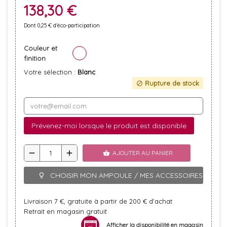
138,30 €
Dont 0,25 € d'éco-participation
Couleur et
finition
Votre sélection :
Blanc
Rupture de stock
block
Prévenez-moi lorsque le produit est disponible
remove
add
AJOUTER AU PANIER
shopping_basket
CHOISIR MON AMPOULE / MES ACCESSOIRES
lightbulb_outline
Livraison 7 €, gratuite à partir de 200 € d'achat
Retrait en magasin gratuit
Afficher la disponibilité en magasin