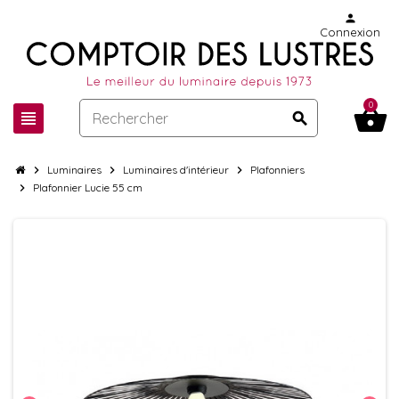
person
Connexion
0
shopping_basket
view_headline
search
chevron_right
Luminaires
chevron_right
Luminaires d'intérieur
chevron_right
Plafonniers
chevron_right
Plafonnier Lucie 55 cm