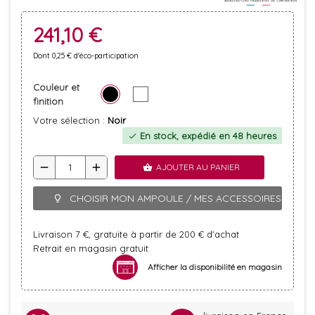
241,10 €
Dont 0,25 € d'éco-participation
Couleur et
finition
Votre sélection :
Noir
En stock, expédié en 48 heures
check
remove
add
AJOUTER AU PANIER
shopping_basket
CHOISIR MON AMPOULE / MES ACCESSOIRES
lightbulb_outline
Livraison 7 €, gratuite à partir de 200 € d'achat
Retrait en magasin gratuit
Afficher la disponibilité en magasin