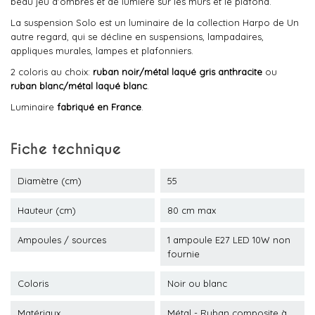
beau jeu d'ombres et de lumière sur les murs et le plafond.
La suspension Solo est un luminaire de la collection Harpo de Un
autre regard, qui se décline en suspensions, lampadaires,
appliques murales, lampes et plafonniers.
2 coloris au choix:
ruban noir/métal laqué gris anthracite
ou
ruban blanc/métal laqué blanc
.
Luminaire
fabriqué en France
.
Fiche technique
Diamètre (cm)
55
Hauteur (cm)
80 cm max
Ampoules / sources
1 ampoule E27 LED 10W non
fournie
Coloris
Noir ou blanc
Matériaux
Métal - Ruban composite à