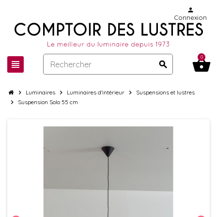
person
Connexion
0
shopping_basket
view_headline
search
chevron_right
Luminaires
chevron_right
Luminaires d'intérieur
chevron_right
Suspensions et lustres
chevron_right
Suspension Solo 55 cm