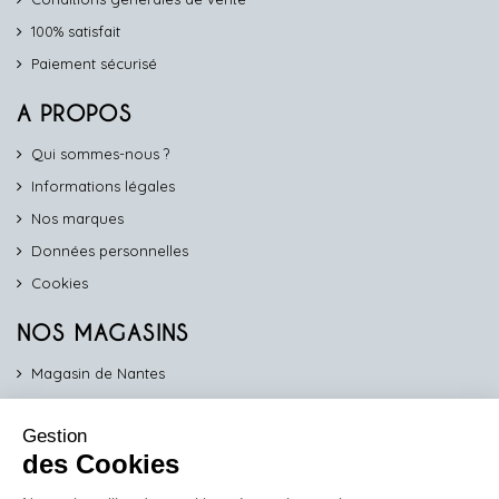
100% satisfait
Paiement sécurisé
A PROPOS
Qui sommes-nous ?
Informations légales
Nos marques
Données personnelles
Cookies
NOS MAGASINS
Magasin de Nantes
Magasin d'Angers
Gestion
Magasin de Vannes
des Cookies
Magasin d'Orléans