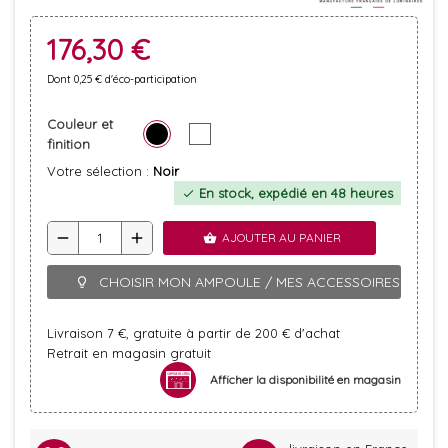
176,30 €
Dont 0,25 € d'éco-participation
Couleur et
finition
Votre sélection :
Noir
En stock, expédié en 48 heures
check
remove
add
AJOUTER AU PANIER
shopping_basket
CHOISIR MON AMPOULE / MES ACCESSOIRES
lightbulb_outline
Livraison 7 €, gratuite à partir de 200 € d'achat
Retrait en magasin gratuit
Afficher la disponibilité en magasin