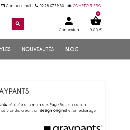
Contact email
02.28.07.39.80
COMPTOIR PRO
local_phone
0
person
shopping_basket
search
Connexion
0,00 €
YLES
NOUVEAUTÉS
BLOG
RAYPANTS
ants
, réalisée à la main aux Pays-Bas, en carton
inte blonde, créant un
design original
et un éclairage