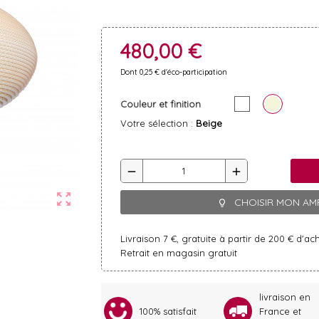
480,00 €
Dont 0,25 € d'éco-participation
Couleur et finition
Votre sélection :
Beige
remove
add
zoom_out_map
CHOISIR MON AM
lightbulb_outline
Livraison 7 €, gratuite à partir de 200 € d'ac
Retrait en magasin gratuit
livraison en
100% satisfait
France et