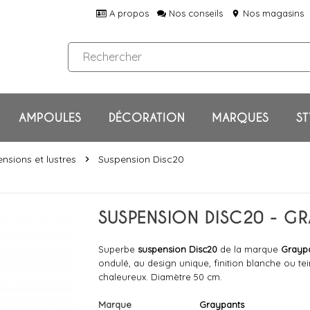
A propos
Nos conseils
Nos magasins
location_on
AMPOULES
DÉCORATION
MARQUES
ST
nsions et lustres
Suspension Disc20
chevron_right
SUSPENSION DISC20 - G
Superbe
suspension Disc20
de la marque
Grayp
ondulé, au design unique, finition blanche ou te
chaleureux. Diamètre 50 cm.
Marque
Graypants