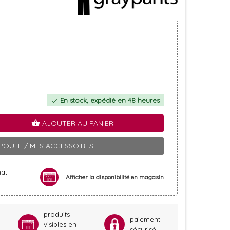
En stock, expédié en 48 heures
check
AJOUTER AU PANIER
shopping_basket
POULE / MES ACCESSOIRES
hat
Afficher la disponibilité en magasin
produits
paiement
visibles en
sécurisé