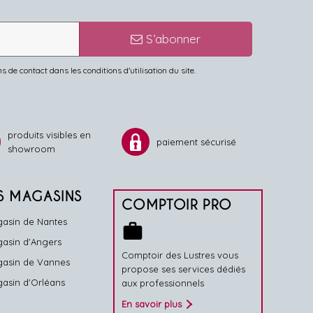
S’abonner
de contact dans les conditions d'utilisation du site.
produits visibles en
paiement sécurisé
showroom
S MAGASINS
COMPTOIR PRO
asin de Nantes
work
asin d'Angers
Comptoir des Lustres vous
asin de Vannes
propose ses services dédiés
asin d'Orléans
aux professionnels
En savoir plus