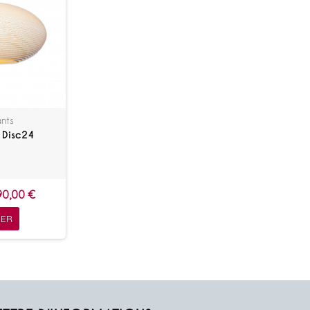
nts
 Disc24
90,00 €
ER