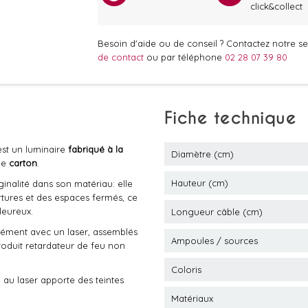
click&collect
Besoin d'aide ou de conseil ? Contactez notre ser
de contact
ou par téléphone
02 28 07 39 80
Fiche technique
est un luminaire
fabriqué à la
Diamètre (cm)
 le
carton
.
Hauteur (cm)
inalité dans son matériau: elle
tures et des espaces fermés, ce
leureux.
Longueur câble (cm)
sément avec un laser, assemblés
Ampoules / sources
roduit retardateur de feu non
Coloris
 au laser apporte des teintes
Matériaux