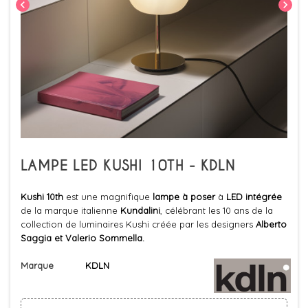
chevron_left
chevron_right
LAMPE LED KUSHI 10TH - KDLN
Kushi 10th
est une magnifique
lampe à poser
à
LED intégrée
de la marque italienne
Kundalini
, célébrant les 10 ans de la
collection de luminaires Kushi créée par les designers
Alberto
Saggia et Valerio Sommella.
Marque
KDLN