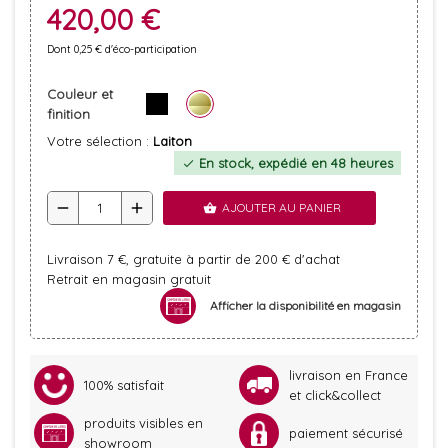
420,00 €
Dont 0,25 € d'éco-participation
Couleur et
finition
Votre sélection :
Laiton
En stock, expédié en 48 heures
check
remove
add
AJOUTER AU PANIER
shopping_basket
Livraison 7 €, gratuite à partir de 200 € d'achat
Retrait en magasin gratuit
Afficher la disponibilité en magasin
livraison en France
100% satisfait
et click&collect
produits visibles en
paiement sécurisé
showroom