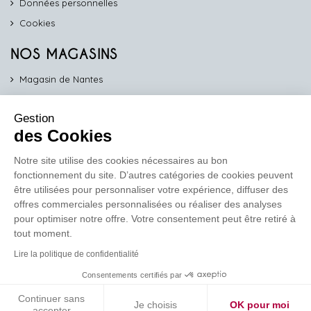
Données personnelles
Cookies
NOS MAGASINS
Magasin de Nantes
Magasin d'Angers
Gestion
Magasin de Vannes
des Cookies
Magasin d'Orléans
Notre site utilise des cookies nécessaires au bon
fonctionnement du site. D’autres catégories de cookies peuvent
COMPTOIR PRO
être utilisées pour personnaliser votre expérience, diffuser des
work
offres commerciales personnalisées ou réaliser des analyses
pour optimiser notre offre. Votre consentement peut être retiré à
Comptoir des Lustres vous propose ses services dédiés aux
tout moment.
professionnels
Lire la politique de confidentialité
En savoir plus
Consentements certifiés par
Continuer sans
Je choisis
OK pour moi
Réalisation de site
Soledis
accepter