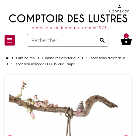
person
Connexion
0
shopping_basket
view_headline
search
chevron_right
Luminaires
chevron_right
Luminaires d'extérieur
chevron_right
Suspensions d'extérieur
chevron_right
Suspension nomade LED Bolleke Taupe