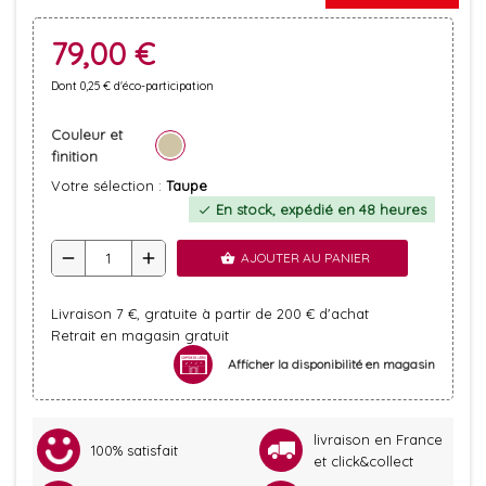
79,00 €
Dont 0,25 € d'éco-participation
Couleur et
finition
Votre sélection :
Taupe
En stock, expédié en 48 heures
check
remove
add
AJOUTER AU PANIER
shopping_basket
Livraison 7 €, gratuite à partir de 200 € d'achat
Retrait en magasin gratuit
Afficher la disponibilité en magasin
livraison en France
100% satisfait
et click&collect